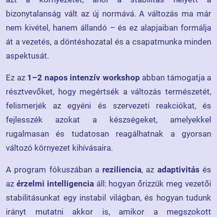
bizonytalanság vált az új normává. A változás ma már
nem kivétel, hanem állandó – és ez alapjaiban formálja
át a vezetés, a döntéshozatal és a csapatmunka minden
aspektusát.
Ez az
1–2 napos intenzív workshop
abban támogatja a
résztvevőket, hogy megértsék a változás természetét,
felismerjék az egyéni és szervezeti reakciókat, és
fejlesszék azokat a készségeket, amelyekkel
rugalmasan és tudatosan reagálhatnak a gyorsan
változó környezet kihívásaira.
A program fókuszában a
reziliencia
, az
adaptivitás
és
az
érzelmi intelligencia
áll: hogyan őrizzük meg vezetői
stabilitásunkat egy instabil világban, és hogyan tudunk
irányt mutatni akkor is, amikor a megszokott