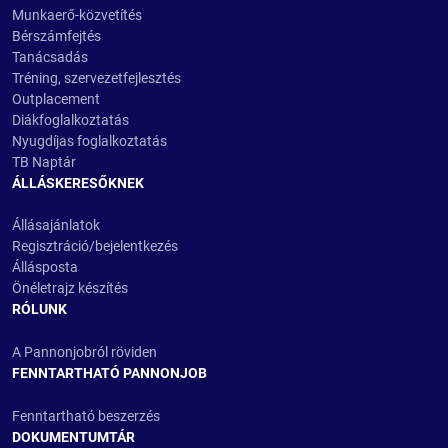
Munkaerő-közvetítés
Bérszámfejtés
Tanácsadás
Tréning, szervezetfejlesztés
Outplacement
Diákfoglalkoztatás
Nyugdíjas foglalkoztatás
TB Naptár
ÁLLÁSKERESŐKNEK
Állásajánlatok
Regisztráció/bejelentkezés
Állásposta
Önéletrajz készítés
RÓLUNK
A Pannonjobról röviden
FENNTARTHATÓ PANNONJOB
Fenntartható beszerzés
DOKUMENTUMTÁR