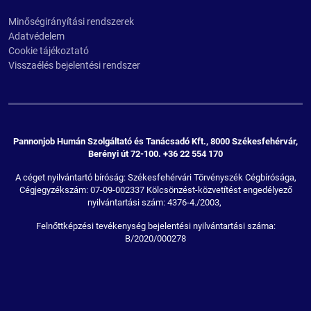
Minőségirányítási rendszerek
Adatvédelem
Cookie tájékoztató
Visszaélés bejelentési rendszer
Pannonjob Humán Szolgáltató és Tanácsadó Kft., 8000 Székesfehérvár,
Berényi út 72-100. +36 22 554 170
A céget nyilvántartó bíróság: Székesfehérvári Törvényszék Cégbírósága,
Cégjegyzékszám: 07-09-002337 Kölcsönzést-közvetítést engedélyező
nyilvántartási szám: 4376-4./2003,
Felnőttképzési tevékenység bejelentési nyilvántartási száma:
B/2020/000278