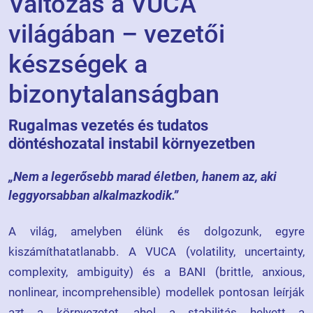
Változás a VUCA
világában – vezetői
készségek a
bizonytalanságban
Rugalmas vezetés és tudatos
döntéshozatal instabil környezetben
„Nem a legerősebb marad életben, hanem az, aki
leggyorsabban alkalmazkodik.”
A világ, amelyben élünk és dolgozunk, egyre
kiszámíthatatlanabb. A VUCA (volatility, uncertainty,
complexity, ambiguity) és a BANI (brittle, anxious,
nonlinear, incomprehensible) modellek pontosan leírják
azt a környezetet, ahol a stabilitás helyett a