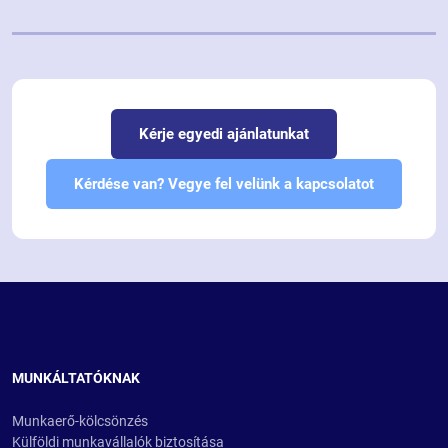
Kérje egyedi ajánlatunkat
Kérdése van? Vegye fel velünk a kapcsolatot
MUNKÁLTATÓKNAK
Munkaerő-kölcsönzés
Külföldi munkavállalók biztosítása