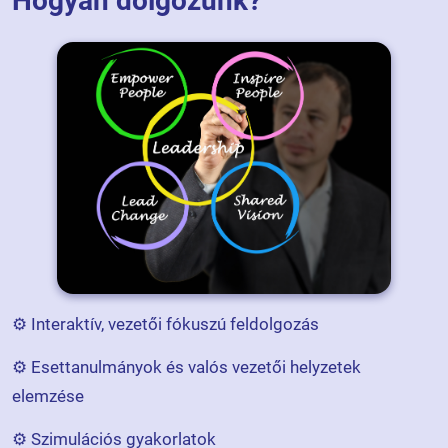
Hogyan dolgozunk?
⚙️ Interaktív, vezetői fókuszú feldolgozás
⚙️ Esettanulmányok és valós vezetői helyzetek
elemzése
⚙️ Szimulációs gyakorlatok