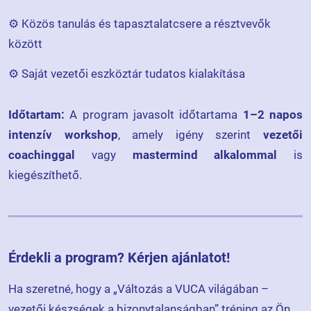
⚙️ Közös tanulás és tapasztalatcsere a résztvevők
között
⚙️ Saját vezetői eszköztár tudatos kialakítása
Időtartam:
A program javasolt időtartama
1–2 napos
intenzív workshop
, amely igény szerint
vezetői
coachinggal
vagy
mastermind alkalommal
is
kiegészíthető.
Érdekli a program? Kérjen ajánlatot!
Ha szeretné, hogy a „Változás a VUCA világában –
vezetői készségek a bizonytalanságban” tréning az Ön