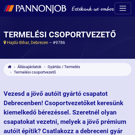
TERMELÉSI CSOPORTVEZETŐ
Hajdú-Bihar, Debrecen
– #9786
Állásajánlatok
Gyártás / Termelés
Termelési csoportvezető
Vezesd a jövő autóit gyártó csapatot
Debrecenben! Csoportvezetőket keresünk
kiemelkedő bérezéssel. Szeretnél olyan
csapatokat vezetni, melyek a jövő prémium
autóit építik? Csatlakozz a debreceni gyár