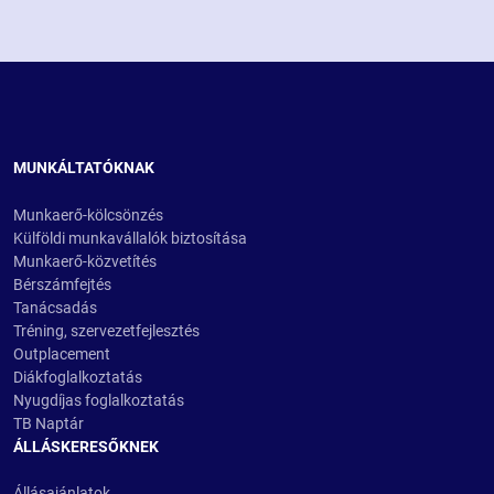
MUNKÁLTATÓKNAK
Munkaerő-kölcsönzés
Külföldi munkavállalók biztosítása
Munkaerő-közvetítés
Bérszámfejtés
Tanácsadás
Tréning, szervezetfejlesztés
Outplacement
Diákfoglalkoztatás
Nyugdíjas foglalkoztatás
TB Naptár
ÁLLÁSKERESŐKNEK
Állásajánlatok