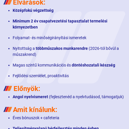
Elvárások:
Középfokú végzettség
Minimum 2 év csapatvezetési tapasztalat termelési
környezetben
Folyamat- és minőségirányítási ismeretek
Nyitottság a
többműszakos munkarendre
(2026-tól bővül a
műszakrend)
Magas szintű kommunikációs és
döntéshozatali készség
Fejlődési szemlélet, proaktivitás
Előnyök:
Angol nyelvismeret
(fejlesztenéd a nyelvtudásod, támogatjuk)
Amit kínálunk:
Éves bónuszok + cafeteria
Teljesítményalapú bérfejlesztés minden évben