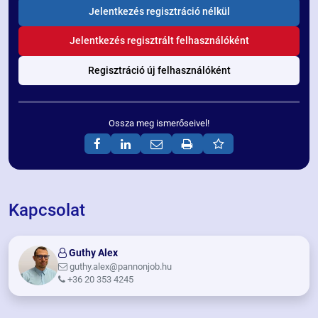
- - apply_buttons_title - -
Jelentkezés regisztráció nélkül
Jelentkezés regisztrált felhasználóként
Regisztráció új felhasználóként
Ossza meg ismerőseivel!
Kapcsolat
Guthy Alex
guthy.alex@pannonjob.hu
+36 20 353 4245