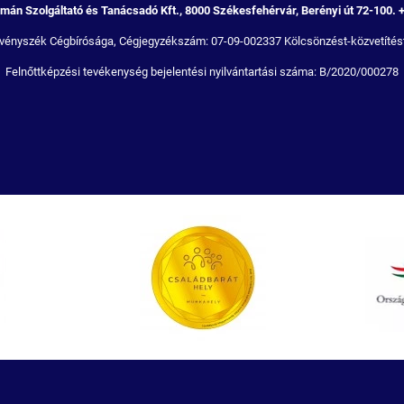
án Szolgáltató és Tanácsadó Kft., 8000 Székesfehérvár, Berényi út 72-100. 
Törvényszék Cégbírósága, Cégjegyzékszám: 07-09-002337 Kölcsönzést-közvetítést
Felnőttképzési tevékenység bejelentési nyilvántartási száma: B/2020/000278