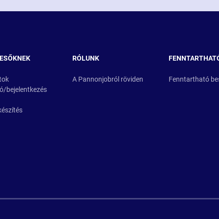
RESŐKNEK
RÓLUNK
FENNTARTHAT
tok
A Pannonjobról röviden
Fenntartható be
ió/bejelentkezés
készítés