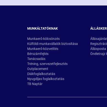
MUNKÁLTATÓKNAK
ÁLLÁSKE
Munkaerő-kölcsönzés
Állásajánla
Külföldi munkavállalók biztosítása
Regisztrác
Munkaerő-közvetítés
Állásposta
Bérszámfejtés
Önéletrajz 
Tanácsadás
Tréning, szervezetfejlesztés
Outplacement
Diákfoglalkoztatás
Nyugdíjas foglalkoztatás
TB Naptár