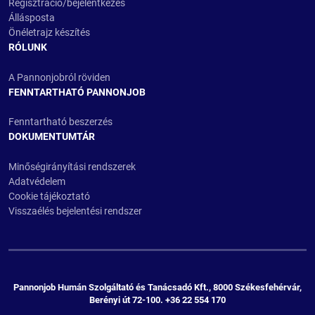
Regisztráció/bejelentkezés
Állásposta
Önéletrajz készítés
RÓLUNK
A Pannonjobról röviden
FENNTARTHATÓ PANNONJOB
Fenntartható beszerzés
DOKUMENTUMTÁR
Minőségirányítási rendszerek
Adatvédelem
Cookie tájékoztató
Visszaélés bejelentési rendszer
Pannonjob Humán Szolgáltató és Tanácsadó Kft., 8000 Székesfehérvár,
Berényi út 72-100. +36 22 554 170