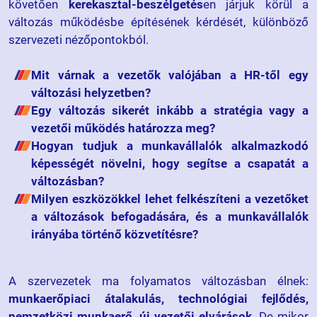
követően
kerekasztal-beszélgetés
en járjuk körül a
változás működésbe építésének kérdését, különböző
szervezeti nézőpontokból.
Mit várnak a vezetők valójában a HR-től egy
változási helyzetben?
Egy változás sikerét inkább a stratégia vagy a
vezetői működés határozza meg?
Hogyan tudjuk a munkavállalók alkalmazkodó
képességét növelni, hogy segítse a csapatát a
változásban?
Milyen eszközökkel lehet felkészíteni a vezetőket
a változások befogadására, és a munkavállalók
irányába történő közvetítésre?
A szervezetek ma folyamatos változásban élnek:
munkaerőpiaci átalakulás, technológiai fejlődés,
nemzetközi munkaerő, új vezetői elvárások
. De mikor