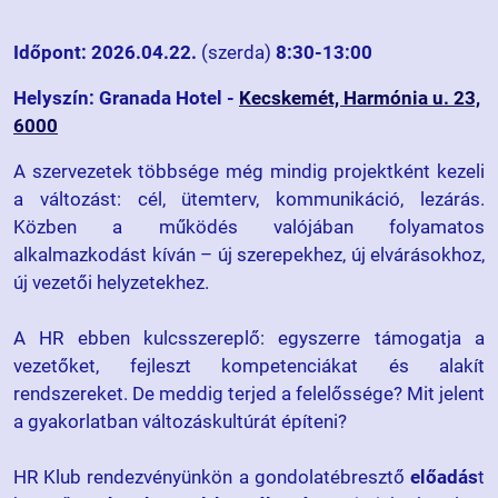
Időpont: 2026.04.22.
(szerda)
8:30-13:00
Helyszín:
Granada Hotel -
Kecskemét, Harmónia u. 23,
6000
A szervezetek többsége még mindig projektként kezeli
a változást: cél, ütemterv, kommunikáció, lezárás.
Közben a működés valójában folyamatos
alkalmazkodást kíván – új szerepekhez, új elvárásokhoz,
új vezetői helyzetekhez.
A HR ebben kulcsszereplő: egyszerre támogatja a
vezetőket, fejleszt kompetenciákat és alakít
rendszereket. De meddig terjed a felelőssége? Mit jelent
a gyakorlatban változáskultúrát építeni?
HR Klub rendezvényünkön a gondolatébresztő
előadás
t