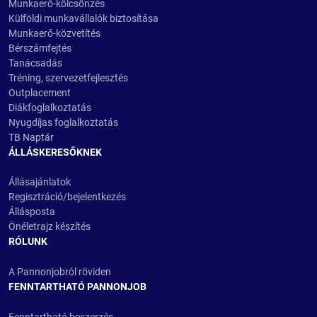
Munkaerő-kölcsönzés
Külföldi munkavállalók biztosítása
Munkaerő-közvetítés
Bérszámfejtés
Tanácsadás
Tréning, szervezetfejlesztés
Outplacement
Diákfoglalkoztatás
Nyugdíjas foglalkoztatás
TB Naptár
ÁLLÁSKERESŐKNEK
Állásajánlatok
Regisztráció/bejelentkezés
Állásposta
Önéletrajz készítés
RÓLUNK
A Pannonjobról röviden
FENNTARTHATÓ PANNONJOB