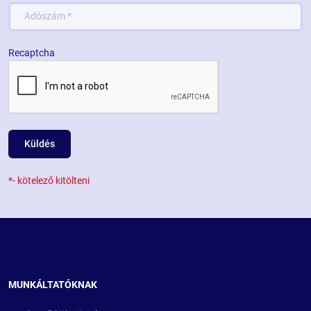
Recaptcha
Küldés
*- kötelező kitölteni
MUNKÁLTATÓKNAK