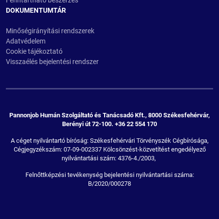
Fenntartható beszerzés
DOKUMENTUMTÁR
Minőségirányítási rendszerek
Adatvédelem
Cookie tájékoztató
Visszaélés bejelentési rendszer
Pannonjob Humán Szolgáltató és Tanácsadó Kft., 8000 Székesfehérvár,
Berényi út 72-100. +36 22 554 170
A céget nyilvántartó bíróság: Székesfehérvári Törvényszék Cégbírósága,
Cégjegyzékszám: 07-09-002337 Kölcsönzést-közvetítést engedélyező
nyilvántartási szám: 4376-4./2003,
Felnőttképzési tevékenység bejelentési nyilvántartási száma:
B/2020/000278