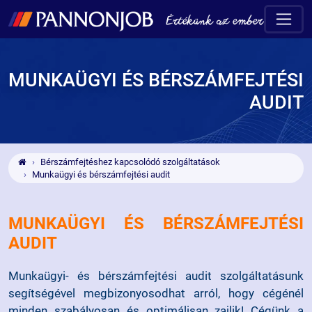
MUNKAÜGYI ÉS BÉRSZÁMFEJTÉSI
AUDIT
Bérszámfejtéshez kapcsolódó szolgáltatások
Munkaügyi és bérszámfejtési audit
MUNKAÜGYI ÉS BÉRSZÁMFEJTÉSI
AUDIT
Munkaügyi- és bérszámfejtési audit szolgáltatásunk
segítségével megbizonyosodhat arról, hogy cégénél
minden szabályosan és optimálisan zajlik!
Cégünk a