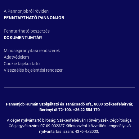
A Pannonjobról röviden
FENNTARTHATÓ PANNONJOB
Fenntartható beszerzés
DOKUMENTUMTÁR
Minőségirányítási rendszerek
Adatvédelem
Cookie tájékoztató
Visszaélés bejelentési rendszer
Pannonjob Humán Szolgáltató és Tanácsadó Kft., 8000 Székesfehérvár,
Berényi út 72-100. +36 22 554 170
A céget nyilvántartó bíróság: Székesfehérvári Törvényszék Cégbírósága,
Cégjegyzékszám: 07-09-002337 Kölcsönzést-közvetítést engedélyező
nyilvántartási szám: 4376-4./2003,