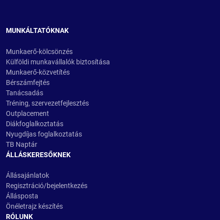
MUNKÁLTATÓKNAK
Munkaerő-kölcsönzés
Külföldi munkavállalók biztosítása
Munkaerő-közvetítés
Bérszámfejtés
Tanácsadás
Tréning, szervezetfejlesztés
Outplacement
Diákfoglalkoztatás
Nyugdíjas foglalkoztatás
TB Naptár
ÁLLÁSKERESŐKNEK
Állásajánlatok
Regisztráció/bejelentkezés
Állásposta
Önéletrajz készítés
RÓLUNK