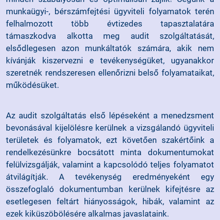
munkaügyi-, bérszámfejtési ügyviteli folyamatok terén
felhalmozott több évtizedes tapasztalatára
támaszkodva alkotta meg audit szolgáltatását,
elsődlegesen azon munkáltatók számára, akik nem
kívánják kiszervezni e tevékenységüket, ugyanakkor
szeretnék rendszeresen ellenőrizni belső folyamataikat,
működésüket.
Az audit szolgáltatás első lépéseként a menedzsment
bevonásával kijelölésre kerülnek a vizsgálandó ügyviteli
területek és folyamatok, ezt követően szakértőink a
rendelkezésünkre bocsátott minta dokumentumokat
felülvizsgálják, valamint a kapcsolódó teljes folyamatot
átvilágítják. A tevékenység eredményeként egy
összefoglaló dokumentumban kerülnek kifejtésre az
esetlegesen feltárt hiányosságok, hibák, valamint az
ezek kiküszöbölésére alkalmas javaslataink.