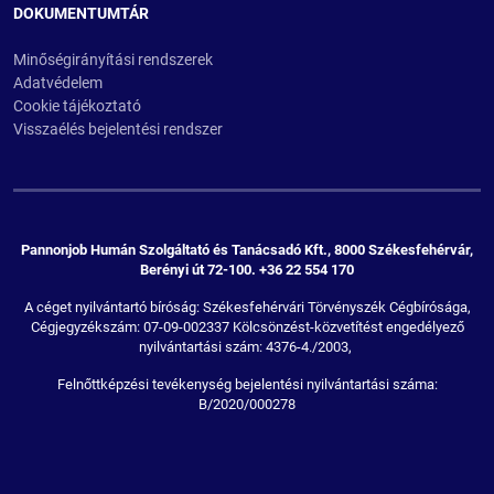
DOKUMENTUMTÁR
Minőségirányítási rendszerek
Adatvédelem
Cookie tájékoztató
Visszaélés bejelentési rendszer
Pannonjob Humán Szolgáltató és Tanácsadó Kft., 8000 Székesfehérvár,
Berényi út 72-100. +36 22 554 170
A céget nyilvántartó bíróság: Székesfehérvári Törvényszék Cégbírósága,
Cégjegyzékszám: 07-09-002337 Kölcsönzést-közvetítést engedélyező
nyilvántartási szám: 4376-4./2003,
Felnőttképzési tevékenység bejelentési nyilvántartási száma:
B/2020/000278