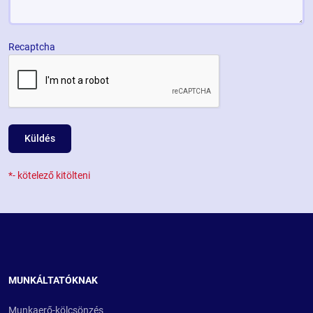
Recaptcha
Küldés
*- kötelező kitölteni
MUNKÁLTATÓKNAK
Munkaerő-kölcsönzés