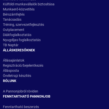
Külföldi munkavállalók biztosítása
Munkaerő-közvetítés
Bérszámfejtés
Tanácsadás
Tréning, szervezetfejlesztés
Outplacement
Diákfoglalkoztatás
Nyugdíjas foglalkoztatás
TB Naptár
ÁLLÁSKERESŐKNEK
Állásajánlatok
Regisztráció/bejelentkezés
Állásposta
Önéletrajz készítés
RÓLUNK
A Pannonjobról röviden
FENNTARTHATÓ PANNONJOB
Fenntartható beszerzés