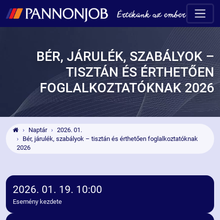
BÉR, JÁRULÉK, SZABÁLYOK –
TISZTÁN ÉS ÉRTHETŐEN
FOGLALKOZTATÓKNAK 2026
Naptár
2026. 01.
Bér, járulék, szabályok – tisztán és érthetően foglalkoztatóknak
2026
2026. 01. 19. 10:00
Esemény kezdete