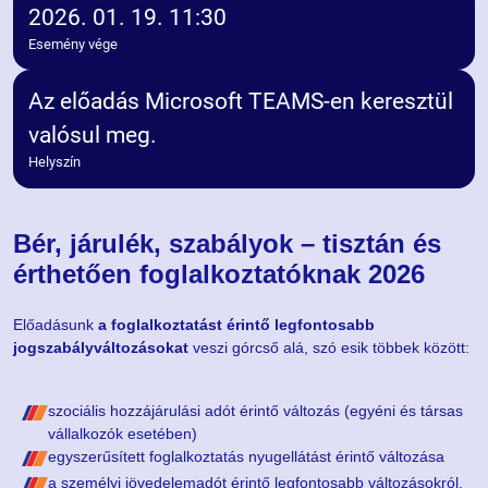
2026. 01. 19. 11:30
Esemény vége
Az előadás Microsoft TEAMS-en keresztül
valósul meg.
Helyszín
Bér, járulék, szabályok – tisztán és
érthetően foglalkoztatóknak 2026
Előadásunk
a foglalkoztatást érintő legfontosabb
jogszabályváltozásokat
veszi górcső alá, szó esik többek között:
szociális hozzájárulási adót érintő változás (egyéni és társas
vállalkozók esetében)
egyszerűsített foglalkoztatás nyugellátást érintő változása
a személyi jövedelemadót érintő legfontosabb változásokról,