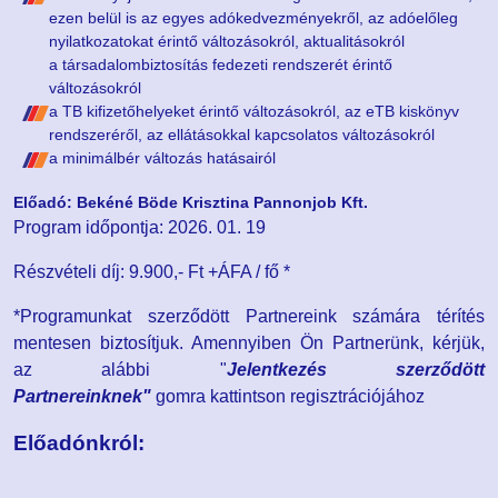
ezen belül is az egyes adókedvezményekről, az adóelőleg
nyilatkozatokat érintő változásokról, aktualitásokról
a társadalombiztosítás fedezeti rendszerét érintő
változásokról
a TB kifizetőhelyeket érintő változásokról, az eTB kiskönyv
rendszeréről, az ellátásokkal kapcsolatos változásokról
a minimálbér változás hatásairól
Előadó: Bekéné Böde Krisztina Pannonjob Kft.
Program időpontja: 2026. 01. 19
Részvételi díj:
9.900,- Ft +ÁFA / fő *
*Programunkat szerződött Partnereink számára térítés
mentesen biztosítjuk. Amennyiben Ön Partnerünk, kérjük,
az alábbi "
Jelentkezés szerződött
Partnereinknek"
gomra kattintson regisztrációjához
Előadónkról: