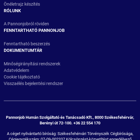
Önéletrajz készítés
RÓLUNK
A Pannonjobról röviden
FENNTARTHATÓ PANNONJOB
Fenntartható beszerzés
DOKUMENTUMTÁR
Minőségirányítási rendszerek
Adatvédelem
Cookie tájékoztató
Visszaélés bejelentési rendszer
Pannonjob Humán Szolgáltató és Tanácsadó Kft., 8000 Székesfehérvár,
Berényi út 72-100. +36 22 554 170
A céget nyilvántartó bíróság: Székesfehérvári Törvényszék Cégbírósága,
Cégjegyzékszám: 07-09-002337 Kölcsönzést-közvetítést engedélyező