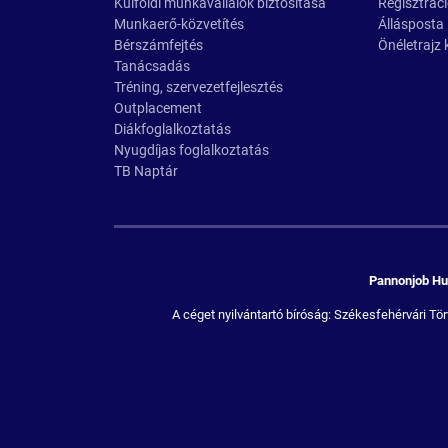
Külföldi munkavállalók biztosítása
Regisztrác
Munkaerő-közvetítés
Állásposta
Bérszámfejtés
Önéletrajz 
Tanácsadás
Tréning, szervezetfejlesztés
Outplacement
Diákfoglalkoztatás
Nyugdíjas foglalkoztatás
TB Naptár
Pannonjob Hum
A céget nyilvántartó bíróság: Székesfehérvári 