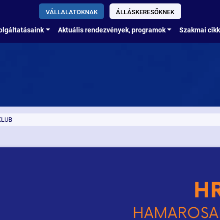
VÁLLALATOKNAK
ÁLLÁSKERESŐKNEK
olgáltatásaink
Aktuális rendezvények, programok
Szakmai cik
KLUB