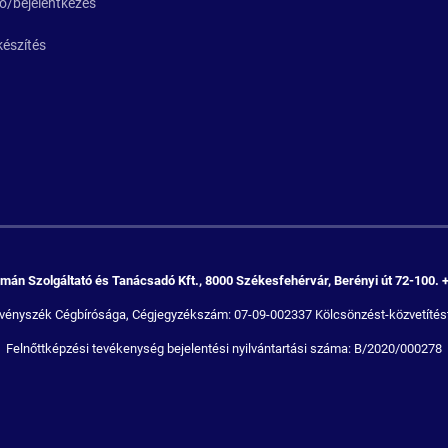
ió/bejelentkezés
készítés
án Szolgáltató és Tanácsadó Kft., 8000 Székesfehérvár, Berényi út 72-100. 
Törvényszék Cégbírósága, Cégjegyzékszám: 07-09-002337 Kölcsönzést-közvetítést
Felnőttképzési tevékenység bejelentési nyilvántartási száma: B/2020/000278