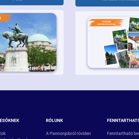
RESŐKNEK
RÓLUNK
FENNTARTHAT
tok
A Pannonjobról röviden
Fenntartható be