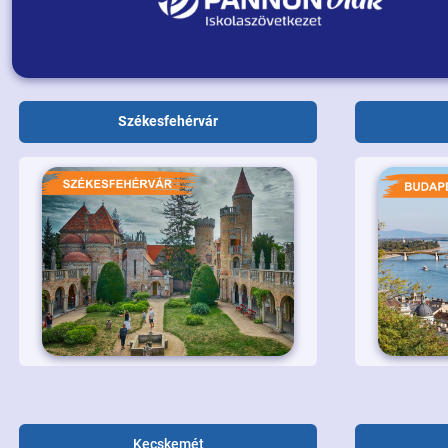
Székesfehérvár
Kecskemét