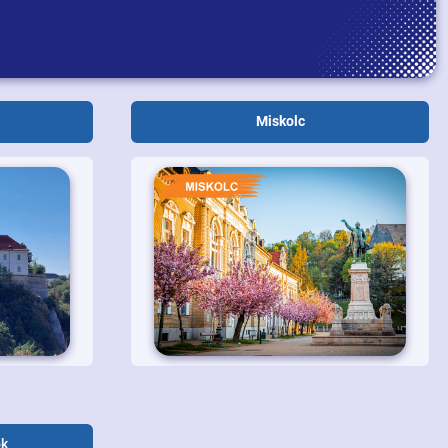
Miskolc
ok