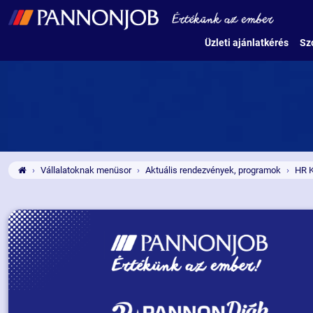
Üzleti ajánlatkérés
Sz
Vállalatoknak menüsor
Aktuális rendezvények, programok
HR 