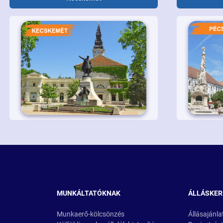
MUNKÁLTATÓKNAK
ÁLLÁSKE
Munkaerő-kölcsönzés
Állásajánla