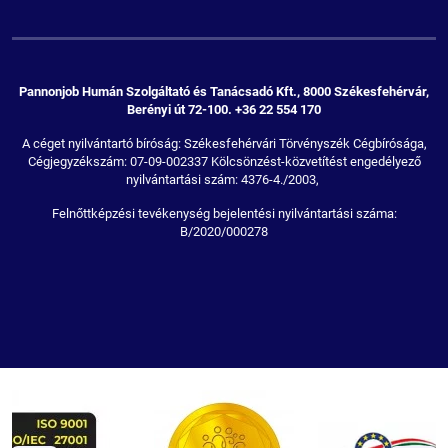
Pannonjob Humán Szolgáltató és Tanácsadó Kft., 8000 Székesfehérvár,
Berényi út 72-100. +36 22 554 170
A céget nyilvántartó bíróság: Székesfehérvári Törvényszék Cégbírósága,
Cégjegyzékszám: 07-09-002337 Kölcsönzést-közvetítést engedélyező
nyilvántartási szám: 4376-4./2003,
Felnőttképzési tevékenység bejelentési nyilvántartási száma:
B/2020/000278