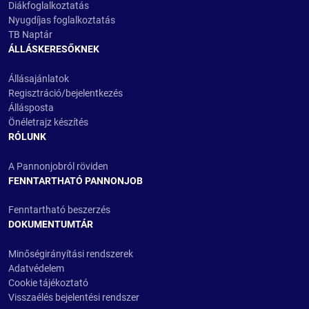
Diákfoglalkoztatás
Nyugdíjas foglalkoztatás
TB Naptár
ÁLLÁSKERESŐKNEK
Állásajánlatok
Regisztráció/bejelentkezés
Állásposta
Önéletrajz készítés
RÓLUNK
A Pannonjobról röviden
FENNTARTHATÓ PANNONJOB
Fenntartható beszerzés
DOKUMENTUMTÁR
Minőségirányítási rendszerek
Adatvédelem
Cookie tájékoztató
Visszaélés bejelentési rendszer