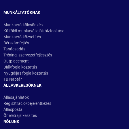
MUNKÁLTATÓKNAK
Munkaerő-kölcsönzés
Külföldi munkavállalók biztosítása
Munkaerő-közvetítés
Bérszámfejtés
Tanácsadás
Tréning, szervezetfejlesztés
Outplacement
Diákfoglalkoztatás
Nyugdíjas foglalkoztatás
TB Naptár
ÁLLÁSKERESŐKNEK
Állásajánlatok
Regisztráció/bejelentkezés
Állásposta
Önéletrajz készítés
RÓLUNK