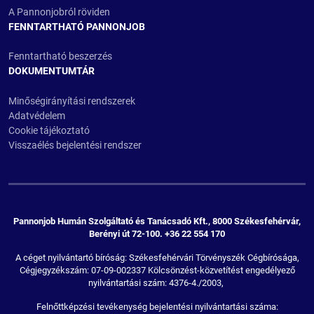
A Pannonjobról röviden
FENNTARTHATÓ PANNONJOB
Fenntartható beszerzés
DOKUMENTUMTÁR
Minőségirányítási rendszerek
Adatvédelem
Cookie tájékoztató
Visszaélés bejelentési rendszer
Pannonjob Humán Szolgáltató és Tanácsadó Kft., 8000 Székesfehérvár,
Berényi út 72-100. +36 22 554 170
A céget nyilvántartó bíróság: Székesfehérvári Törvényszék Cégbírósága,
Cégjegyzékszám: 07-09-002337 Kölcsönzést-közvetítést engedélyező
nyilvántartási szám: 4376-4./2003,
Felnőttképzési tevékenység bejelentési nyilvántartási száma: