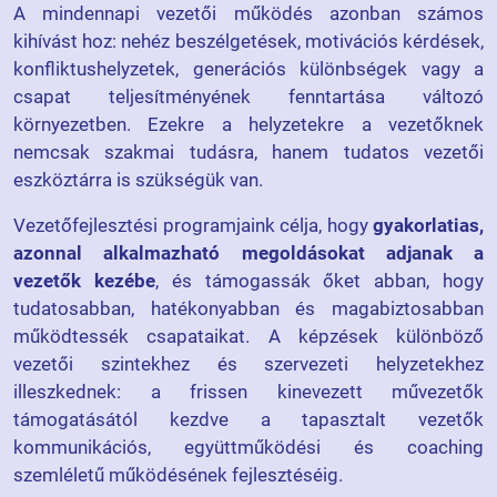
A mindennapi vezetői működés azonban számos
kihívást hoz: nehéz beszélgetések, motivációs kérdések,
konfliktushelyzetek, generációs különbségek vagy a
csapat teljesítményének fenntartása változó
környezetben. Ezekre a helyzetekre a vezetőknek
nemcsak szakmai tudásra, hanem tudatos vezetői
eszköztárra is szükségük van.
Vezetőfejlesztési programjaink célja, hogy
gyakorlatias,
azonnal alkalmazható megoldásokat adjanak a
vezetők kezébe
, és támogassák őket abban, hogy
tudatosabban, hatékonyabban és magabiztosabban
működtessék csapataikat. A képzések különböző
vezetői szintekhez és szervezeti helyzetekhez
illeszkednek: a frissen kinevezett művezetők
támogatásától kezdve a tapasztalt vezetők
kommunikációs, együttműködési és coaching
szemléletű működésének fejlesztéséig.