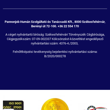
Pannonjob Humán Szolgáltató és Tanácsadó Kft., 8000 Székesfehérvár,
Berényi út 72-100. +36 22 554 170
A céget nyilvántartó bíróság: Székesfehérvári Törvényszék Cégbírósága,
Cégjegyzékszám: 07-09-002337 Kölcsönzést-közvetítést engedélyező
nyilvántartási szám: 4376-4./2003,
Felnőttképzési tevékenység bejelentési nyilvántartási száma:
B/2020/000278