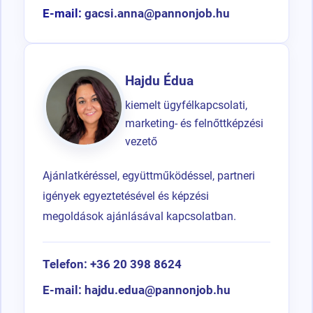
E-mail:
gacsi.anna@pannonjob.hu
Hajdu Édua
kiemelt ügyfélkapcsolati,
marketing- és felnőttképzési
vezető
Ajánlatkéréssel, együttműködéssel, partneri
igények egyeztetésével és képzési
megoldások ajánlásával kapcsolatban.
Telefon:
+36 20 398 8624
E-mail:
hajdu.edua@pannonjob.hu