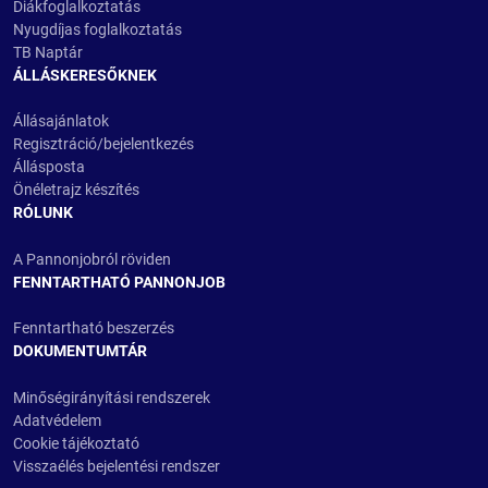
Diákfoglalkoztatás
Nyugdíjas foglalkoztatás
TB Naptár
ÁLLÁSKERESŐKNEK
Állásajánlatok
Regisztráció/bejelentkezés
Állásposta
Önéletrajz készítés
RÓLUNK
A Pannonjobról röviden
FENNTARTHATÓ PANNONJOB
Fenntartható beszerzés
DOKUMENTUMTÁR
Minőségirányítási rendszerek
Adatvédelem
Cookie tájékoztató
Visszaélés bejelentési rendszer