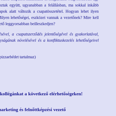
oztak együtt, ugyanabban a felállásban, ma sokkal inkább
ok alatt változik a csapatösszetétel. Hogyan lehet ilyen
 Milyen lehetőségei, eszközei vannak a vezetőnek? Mire kell
hető leggyorsabban beilleszkedjen?
ével, a csapatszerződés jelentőségével és gyakorlatával,
ágának növelésével és a konfliktuskezelés lehetőségeivel
 pizzaebédet tartalmaz)
kollégánkat a következő elérhetőségeken!
arketing és felnőttképzési vezető