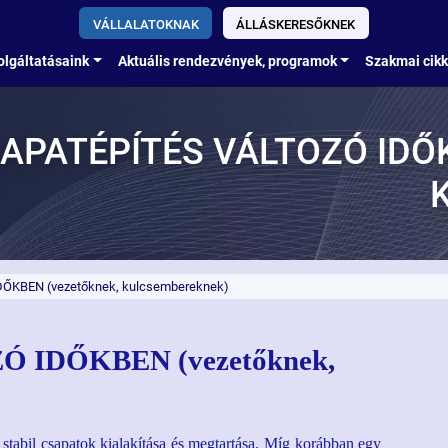
VÁLLALATOKNAK
ÁLLÁSKERESŐKNEK
olgáltatásaink
Aktuális rendezvények, programok
Szakmai cik
APATÉPÍTÉS VÁLTOZÓ IDŐ
ŐKBEN (vezetőknek, kulcsembereknek)
 IDŐKBEN (vezetőknek,
stabil csapatok kialakítása és megtartása. Míg korábban egy