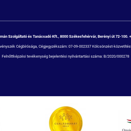
án Szolgáltató és Tanácsadó Kft., 8000 Székesfehérvár, Berényi út 72-100. 
Törvényszék Cégbírósága, Cégjegyzékszám: 07-09-002337 Kölcsönzést-közvetítést
Felnőttképzési tevékenység bejelentési nyilvántartási száma: B/2020/000278