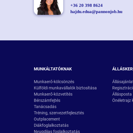
+36 20 398 8624
hajdu.edua@pannonjob.hu
MUNKÁLTATÓKNAK
ÁLLÁSKE
Munkaerő-kölcsönzés
Állásajánla
Külföldi munkavállalók biztosítása
Regisztrác
Munkaerő-közvetítés
Állásposta
Bérszámfejtés
Önéletrajz 
Tanácsadás
Tréning, szervezetfejlesztés
Outplacement
Diákfoglalkoztatás
Nyugdíjas foglalkoztatás