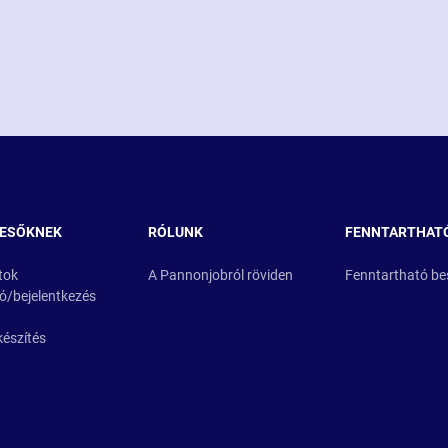
RESŐKNEK
RÓLUNK
FENNTARTHAT
tok
A Pannonjobról röviden
Fenntartható be
ió/bejelentkezés
készítés