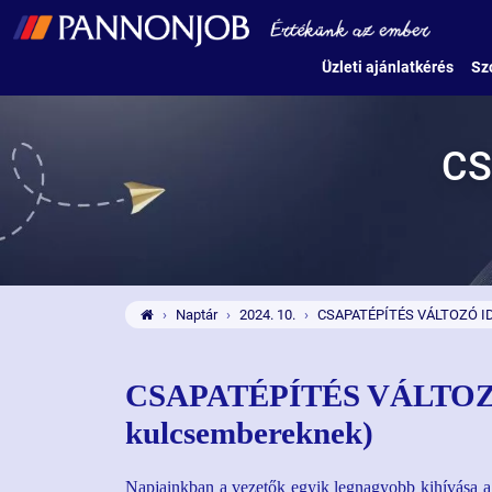
Üzleti ajánlatkérés
Sz
CS
Naptár
2024. 10.
CSAPATÉPÍTÉS VÁLTOZÓ ID
CSAPATÉPÍTÉS VÁLTOZÓ
kulcsembereknek)
Napjainkban a vezetők egyik legnagyobb kihívása a 