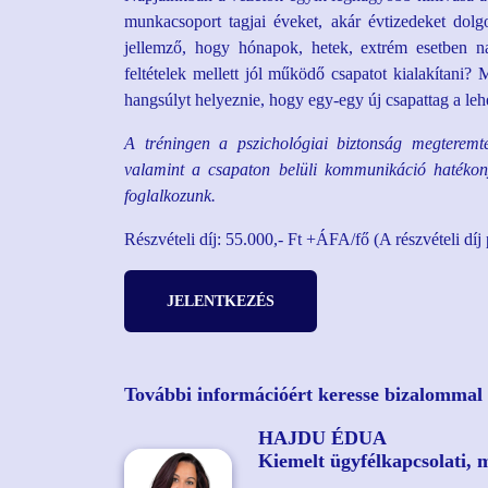
munkacsoport tagjai éveket, akár évtizedeket dolg
jellemző, hogy hónapok, hetek, extrém esetben nap
feltételek mellett jól működő csapatot kialakítani?
hangsúlyt helyeznie, hogy egy-egy új csapattag a le
A tréningen a pszichológiai biztonság megteremtés
valamint a csapaton belüli kommunikáció hatékonys
foglalkozunk.
Részvételi díj: 55.000,- Ft +ÁFA/fő (A részvételi díj
JELENTKEZÉS
További információért keresse bizalommal 
HAJDU ÉDUA
Kiemelt ügyfélkapcsolati, m