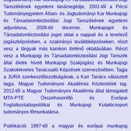
Tanszékének egyetemi tanársegédje, 2001-től a Pécsi
Tudományegyetem Állam- és Jogtudományi Kar Munkajogi
és Társadalombiztosítási Jogi Tanszékének egyetemi
adjunktusa, 2008-tól docense. Munkajogot és
Társadalombiztosítási jogot oktat a nappali és a levelező
jogászképzésben, a szakirányú továbbképzéseken, részt
vesz a tárgyak más karokon történő oktatásában. Részt
vesz a Munkajogi és Társadalombiztosítási Jogi Tanszék
által életre hívott Munkajogi Szakjogász és Munkajogi
Szakokleveles Tanácsadó Képzések szervezésében. Tagja
a JURA szerkesztőbizottságának, a Kari Tanács választott
tagja. Magyar Tudományos Akadémia Köztestületi tag.
2012-től a Magyar Tudományos Akadémia által támogatott
MTA-PTE Összehasonlító és Európai
Foglalkoztatáspolitikai és Munkajogi Kutatócsoport
tudományos főmunkatársa.
Publikációi 1997-től a magyar és európai munkajog