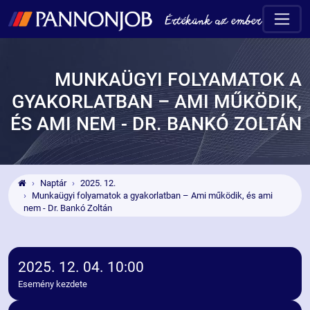
MUNKAÜGYI FOLYAMATOK A
GYAKORLATBAN – AMI MŰKÖDIK,
ÉS AMI NEM - DR. BANKÓ ZOLTÁN
Naptár
2025. 12.
Munkaügyi folyamatok a gyakorlatban – Ami működik, és ami
nem - Dr. Bankó Zoltán
2025. 12. 04. 10:00
Esemény kezdete