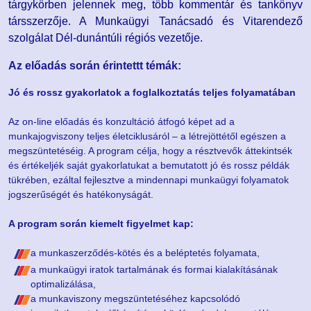
tárgykörben jelennek meg, több kommentár és tankönyv
társszerzője. A Munkaügyi Tanácsadó és Vitarendező
szolgálat Dél-dunántúli régiós vezetője.
Az előadás során érintettt témák:
Jó és rossz gyakorlatok a foglalkoztatás teljes folyamatában
Az on-line előadás és konzultáció átfogó képet ad a
munkajogviszony teljes életciklusáról – a létrejöttétől egészen a
megszüntetéséig. A program célja, hogy a résztvevők áttekintsék
és értékeljék saját gyakorlatukat a bemutatott jó és rossz példák
tükrében, ezáltal fejlesztve a mindennapi munkaügyi folyamatok
jogszerűségét és hatékonyságát.
A program során kiemelt figyelmet kap:
a munkaszerződés-kötés és a beléptetés folyamata,
a munkaügyi iratok tartalmának és formai kialakításának
optimalizálása,
a munkaviszony megszüntetéséhez kapcsolódó