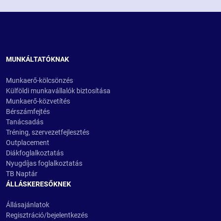
MUNKÁLTATÓKNAK
Munkaerő-kölcsönzés
Külföldi munkavállalók biztosítása
Munkaerő-közvetítés
Bérszámfejtés
Tanácsadás
Tréning, szervezetfejlesztés
Outplacement
Diákfoglalkoztatás
Nyugdíjas foglalkoztatás
TB Naptár
ÁLLÁSKERESŐKNEK
Állásajánlatok
Regisztráció/bejelentkezés