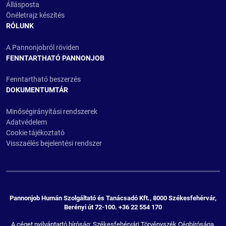
Állásposta
Önéletrajz készítés
RÓLUNK
A Pannonjobról röviden
FENNTARTHATÓ PANNONJOB
Fenntartható beszerzés
DOKUMENTUMTÁR
Minőségirányítási rendszerek
Adatvédelem
Cookie tájékoztató
Visszaélés bejelentési rendszer
Pannonjob Humán Szolgáltató és Tanácsadó Kft., 8000 Székesfehérvár,
Berényi út 72-100. +36 22 554 170
A céget nyilvántartó bíróság: Székesfehérvári Törvényszék Cégbírósága,