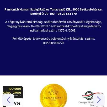
Pannonjob Humán Szolgáltató és Tanácsadó Kft., 8000 Székesfehérvár,
Berényi út 72-100. +36 22 554 170
A céget nyilvántartó bíróság: Székesfehérvári Törvényszék Cégbírósága,
Cégjegyzékszám: 07-09-002337 Kölcsönzést-közvetítést engedélyező
nyilvántartási szám: 4376-4./2003,
Felnőttképzési tevékenység bejelentési nyilvántartási száma:
B/2020/000278