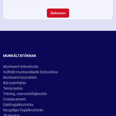
Elolvasom
MUNKÁLTATÓKNAK
Munkaerő-kölcsönzés
Külföldi munkavállalók biztosítása
Munkaerő-közvetítés
Bérszámfejtés
Tanácsadás
Tréning, szervezetfejlesztés
Outplacement
Diákfoglalkoztatás
Nyugdíjas foglalkoztatás
TB Naptár