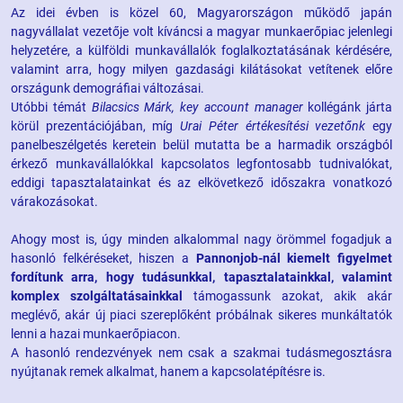
Az idei évben is közel 60, Magyarországon működő japán
nagyvállalat vezetője volt kíváncsi a magyar munkaerőpiac jelenlegi
helyzetére, a külföldi munkavállalók foglalkoztatásának kérdésére,
valamint arra, hogy milyen gazdasági kilátásokat vetítenek előre
országunk demográfiai változásai.
Utóbbi témát
Bilacsics Márk, key account manager
kollégánk járta
körül prezentációjában, míg
Urai Péter értékesítési vezetőnk
egy
panelbeszélgetés keretein belül mutatta be a harmadik országból
érkező munkavállalókkal kapcsolatos legfontosabb tudnivalókat,
eddigi tapasztalatainkat és az elkövetkező időszakra vonatkozó
várakozásokat.
Ahogy most is, úgy minden alkalommal nagy örömmel fogadjuk a
hasonló felkéréseket, hiszen a
Pannonjob-nál kiemelt figyelmet
fordítunk arra, hogy tudásunkkal, tapasztalatainkkal, valamint
komplex szolgáltatásainkkal
támogassunk azokat, akik akár
meglévő, akár új piaci szereplőként próbálnak sikeres munkáltatók
lenni a hazai munkaerőpiacon.
A hasonló rendezvények nem csak a szakmai tudásmegosztásra
nyújtanak remek alkalmat, hanem a kapcsolatépítésre is.