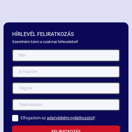
HÍRLEVÉL FELIRATKOZÁS
Szeretném kérni a szakmai hírleveleket!
Elfogadom az
adatvédelmi nyilatkozatot
!
FELIRATKOZÁS