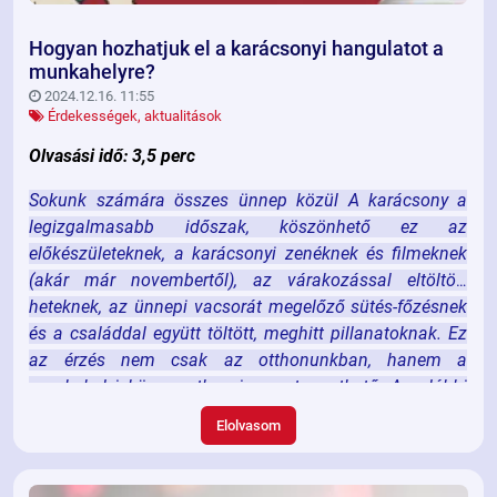
Hogyan hozhatjuk el a karácsonyi hangulatot a
munkahelyre?
2024.12.16. 11:55
Érdekességek, aktualitások
Olvasási idő: 3,5 perc
Sokunk számára összes ünnep közül A karácsony a
legizgalmasabb időszak, köszönhető ez az
előkészületeknek, a karácsonyi zenéknek és filmeknek
(akár már novembertől), az várakozással eltöltött
heteknek, az ünnepi vacsorát megelőző sütés-főzésnek
és a családdal együtt töltött, meghitt pillanatoknak. Ez
az érzés nem csak az otthonunkban, hanem a
munkahelyi környezetben is megteremthető. Az alábbi
ötletekkel könnyedén elhozhatjuk a karácsony varázsát
Elolvasom
az irodába is.