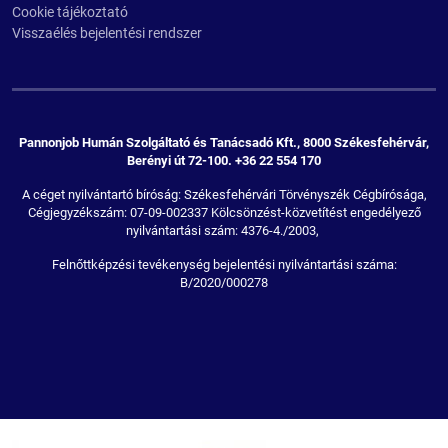
Cookie tájékoztató
Visszaélés bejelentési rendszer
Pannonjob Humán Szolgáltató és Tanácsadó Kft., 8000 Székesfehérvár,
Berényi út 72-100. +36 22 554 170
A céget nyilvántartó bíróság: Székesfehérvári Törvényszék Cégbírósága,
Cégjegyzékszám: 07-09-002337 Kölcsönzést-közvetítést engedélyező
nyilvántartási szám: 4376-4./2003,
Felnőttképzési tevékenység bejelentési nyilvántartási száma:
B/2020/000278