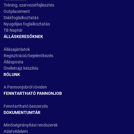
Tréning, szervezetfejlesztés
Outplacement
Diákfoglalkoztatás
Nyugdíjas foglalkoztatás
TB Naptár
ÁLLÁSKERESŐKNEK
Állásajánlatok
Regisztráció/bejelentkezés
Állásposta
Önéletrajz készítés
RÓLUNK
A Pannonjobról röviden
FENNTARTHATÓ PANNONJOB
Fenntartható beszerzés
DOKUMENTUMTÁR
Minőségirányítási rendszerek
Adatvédelem