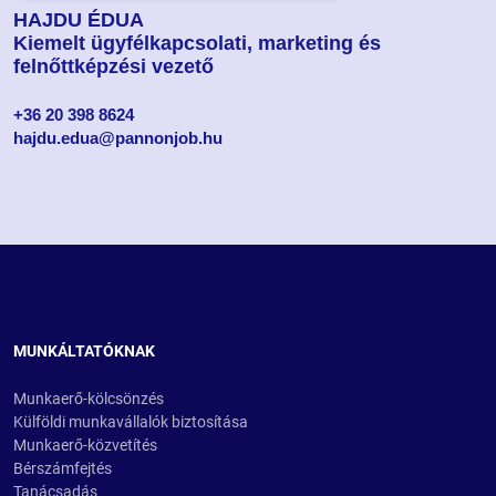
HAJDU ÉDUA
Kiemelt ügyfélkapcsolati, marketing és
felnőttképzési vezető
+36 20 398 8624
hajdu.edua@pannonjob.hu
MUNKÁLTATÓKNAK
Munkaerő-kölcsönzés
Külföldi munkavállalók biztosítása
Munkaerő-közvetítés
Bérszámfejtés
Tanácsadás