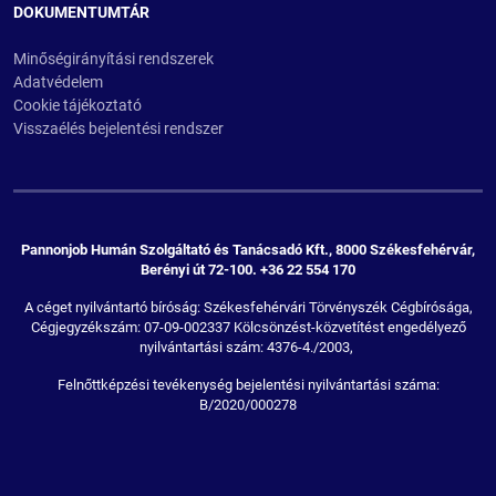
DOKUMENTUMTÁR
Minőségirányítási rendszerek
Adatvédelem
Cookie tájékoztató
Visszaélés bejelentési rendszer
Pannonjob Humán Szolgáltató és Tanácsadó Kft., 8000 Székesfehérvár,
Berényi út 72-100. +36 22 554 170
A céget nyilvántartó bíróság: Székesfehérvári Törvényszék Cégbírósága,
Cégjegyzékszám: 07-09-002337 Kölcsönzést-közvetítést engedélyező
nyilvántartási szám: 4376-4./2003,
Felnőttképzési tevékenység bejelentési nyilvántartási száma:
B/2020/000278