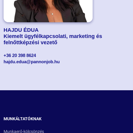
HAJDU ÉDUA
Kiemelt ügyfélkapcsolati, marketing és
felnőttképzési vezető
+36 20 398 8624
hajdu.edua@pannonjob.hu
MUNKÁLTATÓKNAK
Munkaerő-kölcsönzés