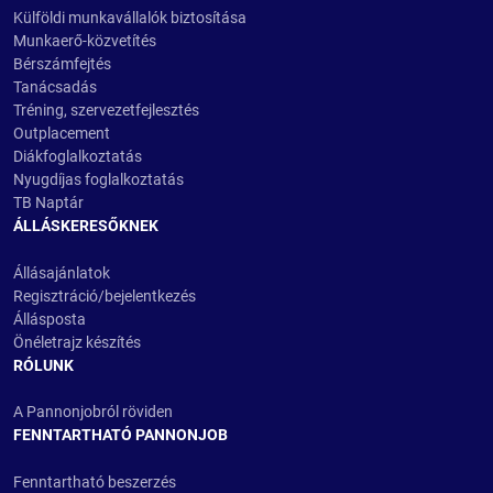
Külföldi munkavállalók biztosítása
Munkaerő-közvetítés
Bérszámfejtés
Tanácsadás
Tréning, szervezetfejlesztés
Outplacement
Diákfoglalkoztatás
Nyugdíjas foglalkoztatás
TB Naptár
ÁLLÁSKERESŐKNEK
Állásajánlatok
Regisztráció/bejelentkezés
Állásposta
Önéletrajz készítés
RÓLUNK
A Pannonjobról röviden
FENNTARTHATÓ PANNONJOB
Fenntartható beszerzés