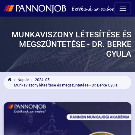
MUNKAVISZONY LÉTESÍTÉSE ÉS
MEGSZÜNTETÉSE - DR. BERKE
GYULA
Naptár
2024. 05.
Munkaviszony létesítése és megszüntetése - Dr. Berke Gyula