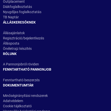
Outplacement
Diákfoglalkoztatás
Nyugdíjas foglalkoztatás
TB Naptár
ÁLLÁSKERESŐKNEK
Állásajánlatok
Regisztráció/bejelentkezés
Állásposta
Önéletrajz készítés
RÓLUNK
A Pannonjobról röviden
FENNTARTHATÓ PANNONJOB
Fenntartható beszerzés
DOKUMENTUMTÁR
Minőségirányítási rendszerek
Adatvédelem
Cookie tájékoztató