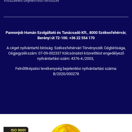
Visszaélés bejelentési rendszer
Pannonjob Humán Szolgáltató és Tanácsadó Kft., 8000 Székesfehérvár,
Berényi út 72-100. +36 22 554 170
A céget nyilvántartó bíróság: Székesfehérvári Törvényszék Cégbírósága,
Cégjegyzékszám: 07-09-002337 Kölcsönzést-közvetítést engedélyező
nyilvántartási szám: 4376-4./2003,
Felnőttképzési tevékenység bejelentési nyilvántartási száma:
B/2020/000278