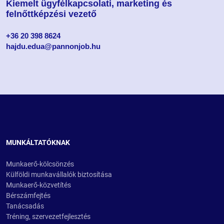
Kiemelt ügyfélkapcsolati, marketing és
felnőttképzési vezető
+36 20 398 8624
hajdu.edua@pannonjob.hu
MUNKÁLTATÓKNAK
Munkaerő-kölcsönzés
Külföldi munkavállalók biztosítása
Munkaerő-közvetítés
Bérszámfejtés
Tanácsadás
Tréning, szervezetfejlesztés