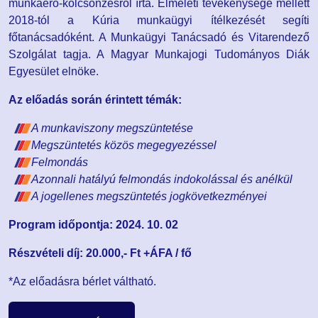
munkaerő-kölcsönzésről írta. Elméleti tevékenysége mellett
2018-tól a Kúria munkaügyi ítélkezését segíti
főtanácsadóként. A Munkaügyi Tanácsadó és Vitarendező
Szolgálat tagja. A Magyar Munkajogi Tudományos Diák
Egyesület elnöke.
Az előadás során érintett témák:
A munkaviszony megszüntetése
Megszüntetés közös megegyezéssel
Felmondás
Azonnali hatályú felmondás indokolással és anélkül
A jogellenes megszüntetés jogkövetkezményei
Program időpontja: 2024. 10. 02
Részvételi díj:
20.000,- Ft +ÁFA / fő
*Az előadásra bérlet váltható.