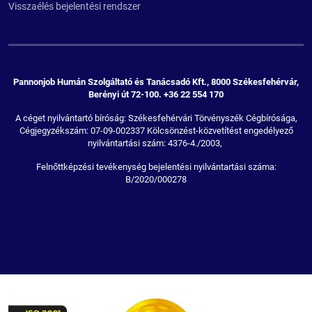
Visszaélés bejelentési rendszer
Pannonjob Humán Szolgáltató és Tanácsadó Kft., 8000 Székesfehérvár,
Berényi út 72-100. +36 22 554 170
A céget nyilvántartó bíróság: Székesfehérvári Törvényszék Cégbírósága,
Cégjegyzékszám: 07-09-002337 Kölcsönzést-közvetítést engedélyező
nyilvántartási szám: 4376-4./2003,
Felnőttképzési tevékenység bejelentési nyilvántartási száma:
B/2020/000278