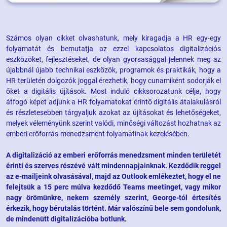
Számos olyan cikket olvashatunk, mely kiragadja a HR egy-egy
folyamatát és bemutatja az ezzel kapcsolatos digitalizációs
eszközöket, fejlesztéseket, de olyan gyorsasággal jelennek meg az
újabbnál újabb technikai eszközök, programok és praktikák, hogy a
HR területén dolgozók joggal érezhetik, hogy cunamiként sodorják el
őket a digitális újítások. Most induló cikksorozatunk célja, hogy
átfogó képet adjunk a HR folyamatokat érintő digitális átalakulásról
és részletesebben tárgyaljuk azokat az újításokat és lehetőségeket,
melyek véleményünk szerint valódi, minőségi változást hozhatnak az
emberi erőforrás-menedzsment folyamatinak kezelésében.
A digitalizáció az emberi erőforrás menedzsment minden területét
érinti és szerves részévé vált mindennapjainknak. Kezdődik reggel
az e-mailjeink olvasásával, majd az Outlook emlékeztet, hogy el ne
felejtsük a 15 perc múlva kezdődő Teams meetinget, vagy mikor
nagy örömünkre, nekem személy szerint, George-tól értesítés
érkezik, hogy bérutalás történt. Már valószínű bele sem gondolunk,
de mindenütt digitalizációba botlunk.