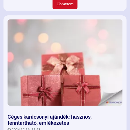
ötletekkel könnyedén elhozhatjuk a karácsony varázsát
Elolvasom
az irodába is.
Céges karácsonyi ajándék: hasznos,
fenntartható, emlékezetes
2024.12.16. 11:43