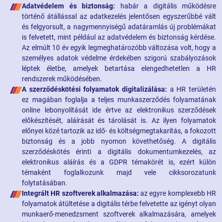
Adatvédelem és biztonság:
habár a digitális működésre
történő átállással az adatkezelés jelentősen egyszerűbbé vált
és felgyorsult, a nagymennyiségű adatáramlás új problémákat
is felvetett, mint például az adatvédelem és biztonság kérdése.
Az elmúlt 10 év egyik legmeghatározóbb változása volt, hogy a
személyes adatok védelme érdekében szigorú szabályozások
léptek életbe, amelyek betartása elengedhetetlen a HR
rendszerek működésében.
A szerződéskötési folyamatok digitalizálása:
a HR területén
ez magában foglalja a teljes munkaszerződés folyamatának
online lebonyolítását ide értve az elektronikus szerződések
előkészítését, aláírását és tárolását is. Az ilyen folyamatok
előnyei közé tartozik az idő- és költségmegtakarítás, a fokozott
biztonság és a jobb nyomon követhetőség. A digitális
szerződéskötés érinti a digitális dokumentumkezelés, az
elektronikus aláírás és a GDPR témakörét is, ezért külön
témaként foglalkozunk majd vele cikksorozatunk
folytatásában.
Integrált HR szoftverek alkalmazása:
az egyre komplexebb HR
folyamatok átültetése a digitális térbe felvetette az igényt olyan
munkaerő-menedzsment szoftverek alkalmazására, amelyek