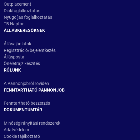
Outplacement
Diákfoglalkoztatás
Nyugdíjas foglalkoztatás
TB Naptár
ÁLLÁSKERESŐKNEK
Állásajánlatok
Regisztráció/bejelentkezés
Állásposta
Önéletrajz készítés
RÓLUNK
A Pannonjobról röviden
FENNTARTHATÓ PANNONJOB
Fenntartható beszerzés
DOKUMENTUMTÁR
Minőségirányítási rendszerek
Adatvédelem
Cookie tájékoztató