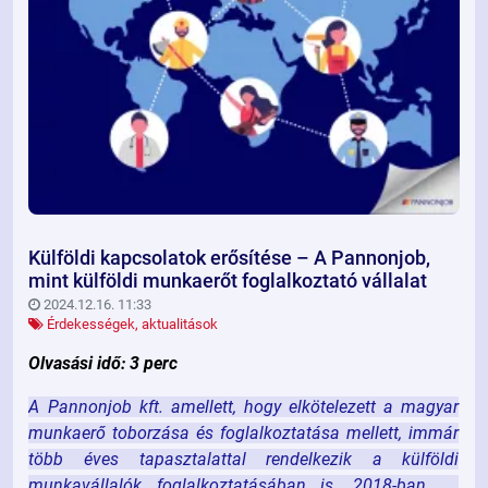
Külföldi kapcsolatok erősítése – A Pannonjob,
mint külföldi munkaerőt foglalkoztató vállalat
2024.12.16. 11:33
Érdekességek, aktualitások
Olvasási idő: 3 perc
A Pannonjob kft. amellett, hogy elkötelezett a magyar
munkaerő toborzása és foglalkoztatása mellett, immár
több éves tapasztalattal rendelkezik a külföldi
munkavállalók foglalkoztatásában is. 2018-ban az