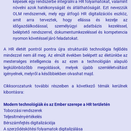
képesek egy rendszerbe integrálni a HR folyamatokat, valamint
növelni azok hatékonyságát és átláthatóságát. Ezt nevezzük
OLM rendszernek, mely egy átfogó HR digitalizációs eszköz,
amit arra terveztek, hogy ellássa és kezelje az
időgazdálkodással, személyügyi adatbázis kezeléssel,
beléptető rendszerrel, dokumentumkezeléssel és kompetencia
nyomon követéssel járó feladatokat.
A HR életét pontról pontra újra strukturáló technológia fejlődés
mindezzel nem áll meg. Az elmúlt években belépett az életünkbe az
mesterséges intelligencia és az ezen a technológián alapuló
legkülönbözőbb megoldások, melyek újabb szemléletváltást
igényelnek, melyről a későbbiekben olvashat majd.
Cikksorozatunk további részeiben a következő témák kerülnek
kibontásra:
Modern technológiák és az Ember szerepe a HR területén
Toborzási rendszerek
Teljesítményértékelés
Bérszámfejtés digitalizációja
A szerződéskötési folyamatok digitalizálása