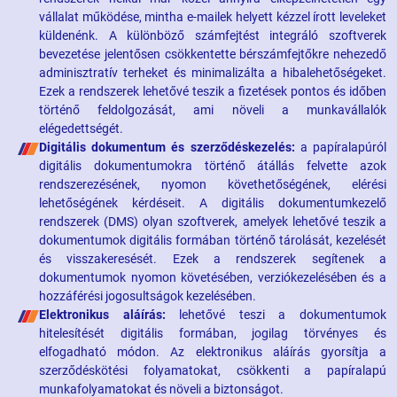
vállalat működése, mintha e-mailek helyett kézzel írott leveleket
küldenénk. A különböző számfejtést integráló szoftverek
bevezetése jelentősen csökkentette bérszámfejtőkre nehezedő
adminisztratív terheket és minimalizálta a hibalehetőségeket.
Ezek a rendszerek lehetővé teszik a fizetések pontos és időben
történő feldolgozását, ami növeli a munkavállalók
elégedettségét.
Digitális dokumentum és szerződéskezelés:
a papíralapúról
digitális dokumentumokra történő átállás felvette azok
rendszerezésének, nyomon követhetőségének, elérési
lehetőségének kérdéseit. A digitális dokumentumkezelő
rendszerek (DMS) olyan szoftverek, amelyek lehetővé teszik a
dokumentumok digitális formában történő tárolását, kezelését
és visszakeresését. Ezek a rendszerek segítenek a
dokumentumok nyomon követésében, verziókezelésében és a
hozzáférési jogosultságok kezelésében.
Elektronikus aláírás:
lehetővé teszi a dokumentumok
hitelesítését digitális formában, jogilag törvényes és
elfogadható módon. Az elektronikus aláírás gyorsítja a
szerződéskötési folyamatokat, csökkenti a papíralapú
munkafolyamatokat és növeli a biztonságot.