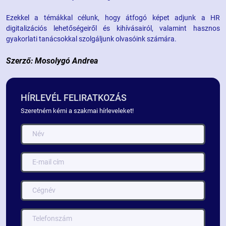
Ezekkel a témákkal célunk, hogy átfogó képet adjunk a HR
digitalizációs lehetőségeiről és kihívásairól, valamint hasznos
gyakorlati tanácsokkal szolgáljunk olvasóink számára.
Szerző: Mosolygó Andrea
HÍRLEVÉL FELIRATKOZÁS
Szeretném kérni a szakmai hírleveleket!