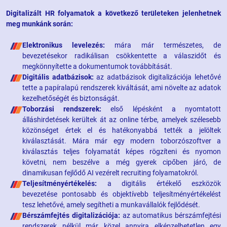
Digitalizált HR folyamatok a következő területeken jelenhetnek
meg munkánk során:
Elektronikus levelezés:
mára már természetes, de
bevezetésekor radikálisan csökkentette a válaszidőt és
megkönnyítette a dokumentumok továbbítását.
Digitális adatbázisok:
az adatbázisok digitalizációja lehetővé
tette a papíralapú rendszerek kiváltását, ami növelte az adatok
kezelhetőségét és biztonságát.
Toborzási rendszerek:
első lépésként a nyomtatott
álláshirdetések kerültek át az online térbe, amelyek szélesebb
közönséget értek el és hatékonyabbá tették a jelöltek
kiválasztását. Mára már egy modern toborzószoftver a
kiválasztás teljes folyamatát képes rögzíteni és nyomon
követni, nem beszélve a még gyerek cipőben járó, de
dinamikusan fejlődő AI vezérelt recruiting folyamatokról.
Teljesítményértékelés:
a digitális értékelő eszközök
bevezetése pontosabb és objektívebb teljesítményértékelést
tesz lehetővé, amely segítheti a munkavállalók fejlődését.
Bérszámfejtés digitalizációja:
az automatikus bérszámfejtési
rendszerek nélkül már közel annyira elképzelhetetlen egy