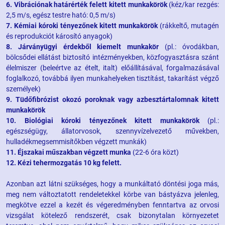
6. Vibrációnak határérték felett kitett munkakörök
(kéz/kar rezgés:
2,5 m/s, egész testre ható: 0,5 m/s)
7. Kémiai kóroki tényezőnek kitett munkakörök
(rákkeltő, mutagén
és reprodukciót károsító anyagok)
8. Járványügyi érdekből kiemelt munkakör
(pl.: óvodákban,
bölcsődei ellátást biztosító intézményekben, közfogyasztásra szánt
élelmiszer (beleértve az ételt, italt) előállításával, forgalmazásával
foglalkozó, továbbá ilyen munkahelyeken tisztítást, takarítást végző
személyek)
9. Tüdőfibrózist okozó poroknak vagy azbesztártalomnak kitett
munkakörök
10. Biológiai kóroki tényezőnek kitett munkakörök
(pl.:
egészségügy, állatorvosok, szennyvízelvezető művekben,
hulladékmegsemmisítőkben végzett munkák)
11. Éjszakai műszakban végzett munka
(22-6 óra közt)
12. Kézi tehermozgatás 10 kg felett.
Azonban azt látni szükséges, hogy a munkáltató döntési joga más,
meg nem változtatott rendeletekkel körbe van bástyázva jelenleg,
megkötve ezzel a kezét és végeredményben fenntartva az orvosi
vizsgálat kötelező rendszerét, csak bizonytalan környezetet