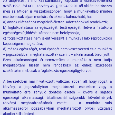
Az alapvetést a munkaalkalmasság kapcsán a Munkavédelemről
szóló 1993. évi XCIII. törvény 49. § 2024.09.01-től akként határozza
meg az Mt-ben is visszaköszönően, hogy a munkavállaló minden
esetben csak olyan munkára és akkor alkalmazható, ha:
a) annak ellátásához megfelelő élettani adottságokkal rendelkezik,
b) foglalkoztatása az egészségét, testi épségét, illetve a fiatalkorú
egészséges fejlődését károsan nem befolyásolja,
c) foglalkoztatása nem jelent veszélyt a munkavállaló reprodukciós
képességére, magzatára,
d) mások egészségét, testi épségét nem veszélyezteti és a munkára
– jogszabályban meghatározottak szerint – alkalmasnak bizonyult.
Ezen alkalmasságot értelemszerűen a munkáltató nem tudja
megállapítani, hiszen nem rendelkezik az ehhez szükséges
szakértelemmel, csak a foglalkozás-egészségügyi orvos.
A bevezetőben már hivatkozott változás abban áll, hogy rögzíti a
törvény, a jogszabályban meghatározott esetekben vagy a
munkáltató erre irányuló döntése esetén – kivéve a sajátos
egészségi alkalmassági, általánosnál szigorúbb követelmények
törvényi meghatározásának esetét – a munkára való
alkalmasságról jogszabályban meghatározott orvosi vizsgálat
alapján kell dönteni.