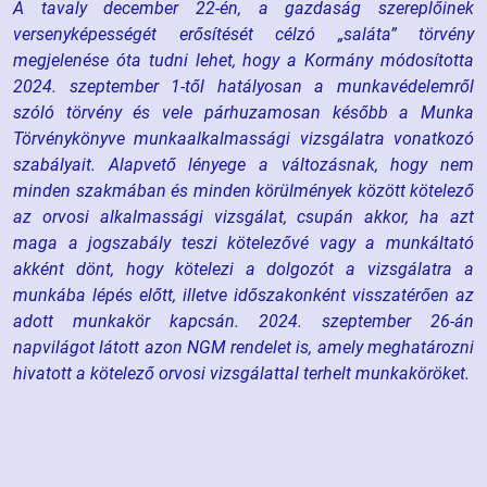
A tavaly december 22-én, a gazdaság szereplőinek
versenyképességét erősítését célzó „saláta” törvény
megjelenése óta tudni lehet, hogy a Kormány módosította
2024. szeptember 1-től hatályosan a munkavédelemről
szóló törvény és vele párhuzamosan később a Munka
Törvénykönyve munkaalkalmassági vizsgálatra vonatkozó
szabályait. Alapvető lényege a változásnak, hogy nem
minden szakmában és minden körülmények között kötelező
az orvosi alkalmassági vizsgálat, csupán akkor, ha azt
maga a jogszabály teszi kötelezővé vagy a munkáltató
akként dönt, hogy kötelezi a dolgozót a vizsgálatra a
munkába lépés előtt, illetve időszakonként visszatérően az
adott munkakör kapcsán. 2024. szeptember 26-án
napvilágot látott azon NGM rendelet is, amely meghatározni
hivatott a kötelező orvosi vizsgálattal terhelt munkaköröket.