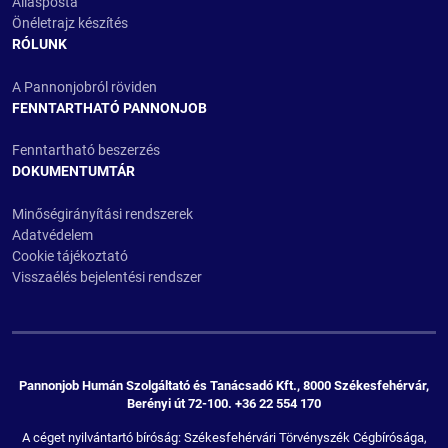
Állásposta
Önéletrajz készítés
RÓLUNK
A Pannonjobról röviden
FENNTARTHATÓ PANNONJOB
Fenntartható beszerzés
DOKUMENTUMTÁR
Minőségirányítási rendszerek
Adatvédelem
Cookie tájékoztató
Visszaélés bejelentési rendszer
Pannonjob Humán Szolgáltató és Tanácsadó Kft., 8000 Székesfehérvár,
Berényi út 72-100. +36 22 554 170
A céget nyilvántartó bíróság: Székesfehérvári Törvényszék Cégbírósága,