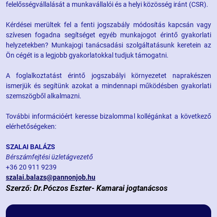
felelősségvállalását a munkavállalói és a helyi közösség iránt (CSR).
Kérdései merültek fel a fenti jogszabály módosítás kapcsán vagy
szívesen fogadna segítséget egyéb munkajogot érintő gyakorlati
helyzetekben? Munkajogi tanácsadási szolgáltatásunk keretein az
Ön cégét is a legjobb gyakorlatokkal tudjuk támogatni.
A foglalkoztatást érintő jogszabályi környezetet naprakészen
ismerjük és segítünk azokat a mindennapi működésben gyakorlati
szemszögből alkalmazni.
További információért keresse bizalommal kollégánkat a következő
elérhetőségeken:
SZALAI BALÁZS
Bérszámfejtési üzletágvezető
+36 20 911 9239
szalai.balazs@pannonjob.hu
Szerző: Dr.Póczos Eszter- Kamarai jogtanácsos