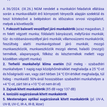
A 36/2024. (IX.26.) NGM rendelet a munkaköri feladatok ellátása
során a munkavállalót érő környezeti tényezők alapján szelektál és
teszi kötelezővé a belépéskori és időszakos orvosi vizsgálatot,
melyek a következők:
1. Fokozott baleseti veszéllyel járó munkakörök
(azaz magasban, 2
m felett végzett munka; földalatti bányászati, mélyfúrási munkák;
tűz- és robbanásveszéllyel járó munkák; villamosüzemi munkakörök;
feszültség alatti munkavégzéssel járó munkák; mozgó
munkaeszközök, munkaeszközök mozgó elemei, haladó (mozgó)
termékek, alapanyagok, félkész és késztermékek mellett vagy
közelében végzett munka)
2. Terhelő munkahelyi klíma esetén
(túl meleg - szabadtéri
munkahelyen 1 napig napi középhőmérséklet meghaladja a 25 °C-ot
és hőségriadó van, vagy zárt térben 24 °C EH értéket meghaladja, túl
hideg - munkaidő 50%-ánál hosszabban szabadtéri munkahelyen a
+4 °C-ot, zárt téri a +10 °C-ot nem éri el)
3. Zajnak kitett munkakörök
(85 dB vagy 137 dB)
4. Ionizáló sugárzásnak kitett munkakörök
5. Mesterséges optikai sugárzásnak kitett munkakörök
(pl. UV-A,
UV-B, UV-C, IR-A, IR-B, lézer)