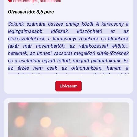
Érdekességek, aktualitások
Olvasási idő: 3,5 perc
Sokunk számára összes ünnep közül A karácsony a
legizgalmasabb időszak, köszönhető ez az
előkészületeknek, a karácsonyi zenéknek és filmeknek
(akár már novembertől), az várakozással eltöltött
heteknek, az ünnepi vacsorát megelőző sütés-főzésnek
és a családdal együtt töltött, meghitt pillanatoknak. Ez
az érzés nem csak az otthonunkban, hanem a
munkahelyi környezetben is megteremthető. Az alábbi
ötletekkel könnyedén elhozhatjuk a karácsony varázsát
Elolvasom
az irodába is.