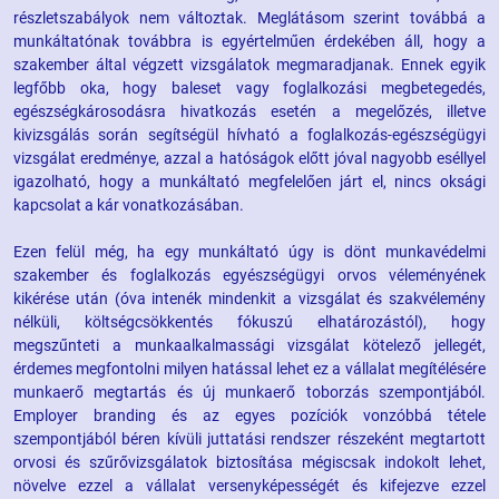
részletszabályok nem változtak. Meglátásom szerint továbbá a
munkáltatónak továbbra is egyértelműen érdekében áll, hogy a
szakember által végzett vizsgálatok megmaradjanak. Ennek egyik
legfőbb oka, hogy baleset vagy foglalkozási megbetegedés,
egészségkárosodásra hivatkozás esetén a megelőzés, illetve
kivizsgálás során segítségül hívható a foglalkozás-egészségügyi
vizsgálat eredménye, azzal a hatóságok előtt jóval nagyobb eséllyel
igazolható, hogy a munkáltató megfelelően járt el, nincs oksági
kapcsolat a kár vonatkozásában.
Ezen felül még, ha egy munkáltató úgy is dönt munkavédelmi
szakember és foglalkozás egyészségügyi orvos véleményének
kikérése után (óva intenék mindenkit a vizsgálat és szakvélemény
nélküli, költségcsökkentés fókuszú elhatározástól), hogy
megszűnteti a munkaalkalmassági vizsgálat kötelező jellegét,
érdemes megfontolni milyen hatással lehet ez a vállalat megítélésére
munkaerő megtartás és új munkaerő toborzás szempontjából.
Employer branding és az egyes pozíciók vonzóbbá tétele
szempontjából béren kívüli juttatási rendszer részeként megtartott
orvosi és szűrővizsgálatok biztosítása mégiscsak indokolt lehet,
növelve ezzel a vállalat versenyképességét és kifejezve ezzel