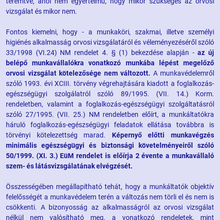
teremtve, ahol nem egyértelmű, hogy mikor szükséges az orvosi
vizsgálat és mikor nem.
Fontos kiemelni, hogy - a munkaköri, szakmai, illetve személyi
higiénés alkalmasság orvosi vizsgálatáról és véleményezéséről szóló
33/1998 (VI.24) NM rendelet 4. § (1) bekezdése alapján -
az új
belépő munkavállalókra vonatkozó munkába lépést megelőző
orvosi vizsgálat kötelezősége nem változott.
A munkavédelemről
szóló 1993. évi XCIII. törvény végrehajtására kiadott a foglalkozás-
egészségügyi szolgálatról szóló 89/1995. (VII. 14.) Korm.
rendeletben, valamint a foglalkozás-egészségügyi szolgáltatásról
szóló 27/1995. (VII. 25.) NM rendeletben előírt, a munkáltatókra
háruló foglalkozás-egészségügyi feladatok ellátása továbbra is
törvényi kötelezettség marad.
Képernyő előtti munkavégzés
minimális egészségügyi és biztonsági követelményeiről szóló
50/1999. (XI. 3.) EüM rendelet is előírja 2 évente a munkavállaló
szem- és látásvizsgálatának elvégzését.
Összességében megállapítható tehát, hogy a munkáltatók objektív
felelősségét a munkavédelem terén a változás nem törli el és nem is
csökkenti. A bizonyosság az alkalmasságról az orvosi vizsgálat
nélkül nem valósítható meg, a vonatkozó rendeletek, mint