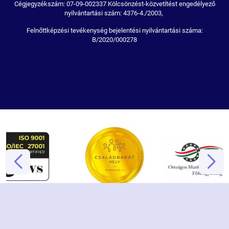
Cégjegyzékszám: 07-09-002337 Kölcsönzést-közvetítést engedélyező
nyilvántartási szám: 4376-4./2003,
Felnőttképzési tevékenység bejelentési nyilvántartási száma:
B/2020/000278
2023 © PannonJob Kft. - Minden jog fenntartva!
NeoPortal rendszer ::
NeoSoft Kft.