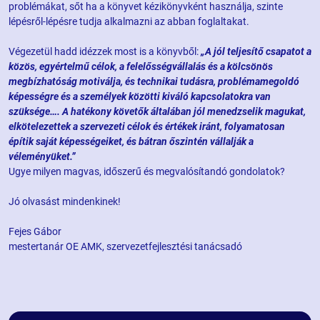
problémákat, sőt ha a könyvet kézikönyvként használja, szinte
lépésről-lépésre tudja alkalmazni az abban foglaltakat.
Végezetül hadd idézzek most is a könyvből:
„A jól teljesítő csapatot a
közös, egyértelmű célok, a felelősségvállalás és a kölcsönös
megbízhatóság motiválja, és technikai tudásra, problémamegoldó
képességre és a személyek közötti kiváló kapcsolatokra van
szüksége…. A hatékony követők általában jól menedzselik magukat,
elkötelezettek a szervezeti célok és értékek iránt, folyamatosan
építik saját képességeiket, és bátran őszintén vállalják a
véleményüket.”
Ugye milyen magvas, időszerű és megvalósítandó gondolatok?
Jó olvasást mindenkinek!
Fejes Gábor
mestertanár OE AMK, szervezetfejlesztési tanácsadó