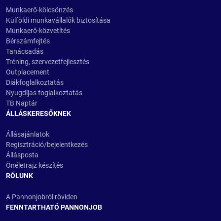
Munkaerő-kölcsönzés
Külföldi munkavállalók biztosítása
Munkaerő-közvetítés
Bérszámfejtés
Tanácsadás
Tréning, szervezetfejlesztés
Outplacement
Diákfoglalkoztatás
Nyugdíjas foglalkoztatás
TB Naptár
ÁLLÁSKERESŐKNEK
Állásajánlatok
Regisztráció/bejelentkezés
Állásposta
Önéletrajz készítés
RÓLUNK
A Pannonjobról röviden
FENNTARTHATÓ PANNONJOB