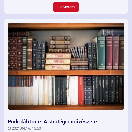
kapcsolatban sok irodalmat is kutattam és dolgoztam fel. Így
jutott a kezembe a Harward Business Review
Elolvasom
Pszichológiasorozat 4. könyvecskéje, amely az Empátia címet
viseli és 2018-ban került kiadásra. A könyv nem egy szerző
munkája, benne tíz fejezetben a HBR-ben korábban megjelent, a
témával foglalkozó tanulmányok, riportok kerültek
bemutatásra.
Porkoláb Imre: A stratégia művészete
2021.04.16. 15:50