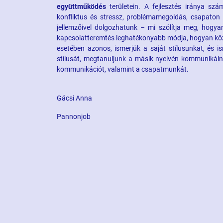
együttműködés
területein. A fejlesztés iránya szá
konfliktus és stressz, problémamegoldás, csapaton b
jellemzőivel dolgozhatunk – mi szólítja meg, hogya
kapcsolatteremtés leghatékonyabb módja, hogyan köze
esetében azonos, ismerjük a saját stílusunkat, és is
stílusát, megtanuljunk a másik nyelvén kommunikálni
kommunikációt, valamint a csapatmunkát.
Gácsi Anna
Pannonjob