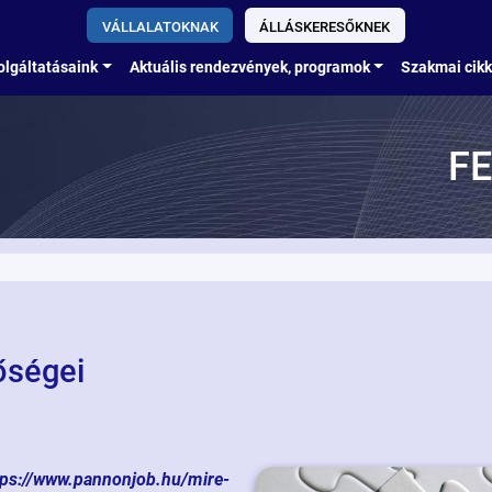
VÁLLALATOKNAK
ÁLLÁSKERESŐKNEK
olgáltatásaink
Aktuális rendezvények, programok
Szakmai cik
FE
őségei
s://www.pannonjob.hu/mire-