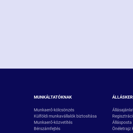
MUNKÁLTATÓKNAK
ÁLLÁSKE
Munkaerő-kölcsönzés
Állásajánla
Külföldi munkavállalók biztosítása
Regisztrác
Munkaerő-közvetítés
Állásposta
Bérszámfejtés
Önéletrajz 