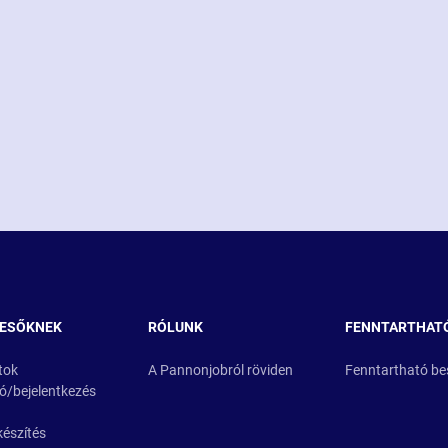
RESŐKNEK
RÓLUNK
FENNTARTHAT
tok
A Pannonjobról röviden
Fenntartható be
ió/bejelentkezés
készítés