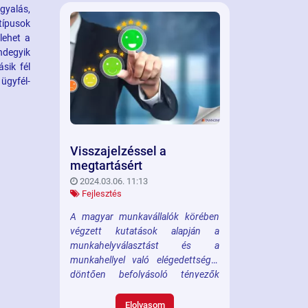
gyalás,
típusok
lehet a
ndegyik
sik fél
ügyfél-
Visszajelzéssel a
megtartásért
2024.03.06. 11:13
Fejlesztés
A magyar munkavállalók körében
végzett kutatások alapján a
munkahelyválasztást és a
munkahellyel való elégedettséget
döntően befolyásoló tényezők
sorrendje az utóbbi években nem
változott. Továbbra is a vonzó
Elolvasom