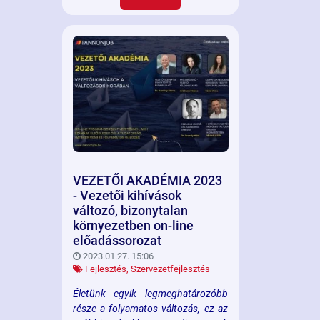
munkabér és juttatási csomag van
az élen, ám emellett fontos
szempont a vállalat stabilitása, a
munkahelyi légkör, a kollégákkal és
a vezetővel való kapcsolat, a
munka-magénélet egyensúlyát
szem előtt tartó vállalati kultúra,
illetve a karrier és fejlődési
lehetőségek.
VEZETŐI AKADÉMIA 2023
- Vezetői kihívások
változó, bizonytalan
környezetben on-line
előadássorozat
2023.01.27. 15:06
Fejlesztés
,
Szervezetfejlesztés
Életünk egyik legmeghatározóbb
része a folyamatos változás, ez az