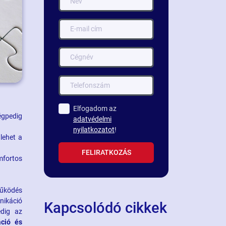
Elfogadom az
égpedig
adatvédelmi
nyilatkozatot
!
lehet a
FELIRATKOZÁS
mfortos
működés
nikáció
Kapcsolódó cikkek
edig az
ció és