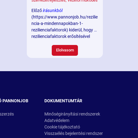
Szervezetfejlesztés
,
Vezetői működés
Előző
írásunkból
(https://www.pannonjob.hu/rezilie
ncia-a-mindennapokban-1-
rezilienciafaktorok) kiderül, hogy a
rezilienciafaktorok erősítésével
fejleszthetjük egyéni reziliens
képességünket, vagyis azt a
Elolvasom
képességet, hogy a gyorsan
változó környezetben rugalmasan,
hatékonyan alkalmazkodjunk,
megtartsuk belső stabilitásunkat,
és mielőbb tovább lendüljünk egy
nehéz helyzeten. De hogyan lehet
egy csapat reziliens?
Ó PANNONJOB
DOKUMENTUMTÁR
szerzés
Minőségirányítási rendszerek
Adatvédelem
Cookie tájékoztató
Visszaélés bejelentési rendszer