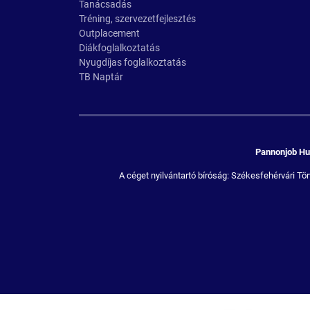
Tanácsadás
Tréning, szervezetfejlesztés
Outplacement
Diákfoglalkoztatás
Nyugdíjas foglalkoztatás
TB Naptár
Pannonjob Hum
A céget nyilvántartó bíróság: Székesfehérvári 