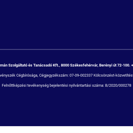
án Szolgáltató és Tanácsadó Kft., 8000 Székesfehérvár, Berényi út 72-100. 
Törvényszék Cégbírósága, Cégjegyzékszám: 07-09-002337 Kölcsönzést-közvetítést
Felnőttképzési tevékenység bejelentési nyilvántartási száma: B/2020/000278