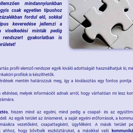
, jellemzően mindannyiunkban
agyis csak egyetlen típushoz
ázalékban fordul elő, sokkal
ípus keveredése jellemzi a
a viselkedési minták pedig
 rendszert gyakorlatban is
rületet!
ás profil elemző rendszer egyik kiváló adottságát használhatjuk ki, m
kaköri profilok is készíthetők.
 kérdések mentén határozzuk meg, így a kiválasztás egy fontos pontja 
.
s eltérései, melyek információt adnak arról, hogy várhatóan mi lesz ko
 számára.
sztés
, hiszen mind az egyéni, mind pedig a csapat- és az együtt
ll. Az egyik terület az önismeret, a saját egyéni erőforrások, a kommu
ásikra vezetőként, csapattagként, ügyfélként. A másik terület p
k ahhoz, hogy bővítsék eszköztárukat, a másikkal való
kommuniká