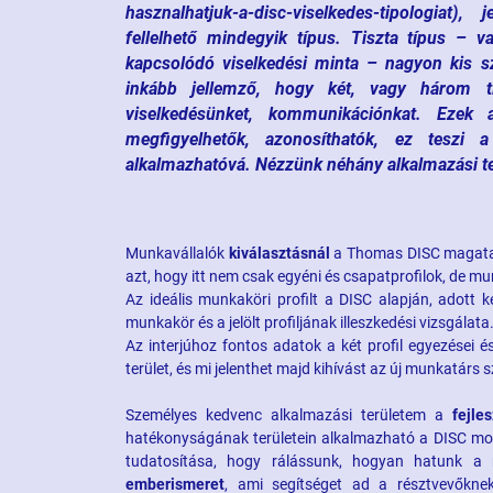
hasznalhatjuk-a-disc-viselkedes-tipologiat)
fellelhető mindegyik típus. Tiszta típus – v
kapcsolódó viselkedési minta – nagyon kis sz
inkább jellemző, hogy két, vagy három t
viselkedésünket, kommunikációnkat. Ezek 
megfigyelhetők, azonosíthatók, ez teszi a
alkalmazhatóvá. Nézzünk néhány alkalmazási te
Munkavállalók
kiválasztásnál
a Thomas DISC magatart
azt, hogy itt nem csak egyéni és csapatprofilok, de mun
Az ideális munkaköri profilt a DISC alapján, adott
munkakör és a jelölt profiljának illeszkedési vizsgálata
Az interjúhoz fontos adatok a két profil egyezései é
terület, és mi jelenthet majd kihívást az új munkatárs
Személyes kedvenc alkalmazási területem a
fejle
hatékonyságának területein alkalmazható a DISC mode
tudatosítása, hogy rálássunk, hogyan hatunk a m
emberismeret
, ami segítséget ad a résztvevőkne