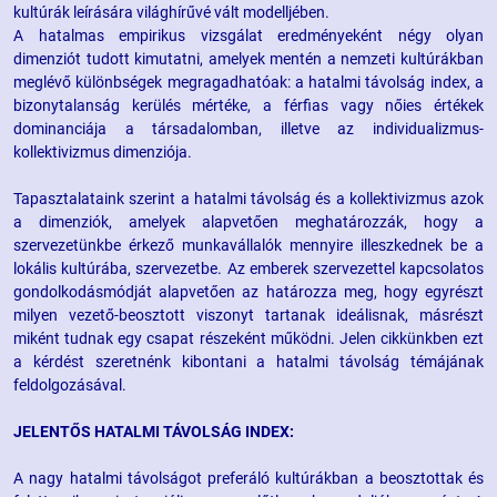
kultúrák leírására világhírűvé vált modelljében.
A hatalmas empirikus vizsgálat eredményeként négy olyan
dimenziót tudott kimutatni, amelyek mentén a nemzeti kultúrákban
meglévő különbségek megragadhatóak: a hatalmi távolság index, a
bizonytalanság kerülés mértéke, a férfias vagy nőies értékek
dominanciája a társadalomban, illetve az individualizmus-
kollektivizmus dimenziója.
Tapasztalataink szerint a hatalmi távolság és a kollektivizmus azok
a dimenziók, amelyek alapvetően meghatározzák, hogy a
szervezetünkbe érkező munkavállalók mennyire illeszkednek be a
lokális kultúrába, szervezetbe. Az emberek szervezettel kapcsolatos
gondolkodásmódját alapvetően az határozza meg, hogy egyrészt
milyen vezető-beosztott viszonyt tartanak ideálisnak, másrészt
miként tudnak egy csapat részeként működni. Jelen cikkünkben ezt
a kérdést szeretnénk kibontani a hatalmi távolság témájának
feldolgozásával.
JELENTŐS HATALMI TÁVOLSÁG INDEX:
A nagy hatalmi távolságot preferáló kultúrákban a beosztottak és