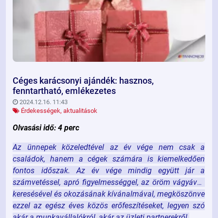
Céges karácsonyi ajándék: hasznos,
fenntartható, emlékezetes
2024.12.16. 11:43
Érdekességek, aktualitások
Olvasási idő: 4 perc
Az ünnepek közeledtével az év vége nem csak a
családok, hanem a cégek számára is kiemelkedően
fontos időszak. Az év vége mindig együtt jár a
számvetéssel, apró figyelmességgel, az öröm vágyával,
keresésével és okozásának kívánalmával, megköszönve
ezzel az egész éves közös erőfeszítéseket, legyen szó
akár a munkavállalókról, akár az üzleti partnerekről.