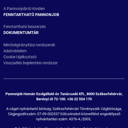
A Pannonjobról röviden
FENNTARTHATÓ PANNONJOB
Fenntartható beszerzés
DOKUMENTUMTÁR
Minőségirányítási rendszerek
Adatvédelem
Cookie tájékoztató
Visszaélés bejelentési rendszer
Pannonjob Humán Szolgáltató és Tanácsadó Kft., 8000 Székesfehérvár,
Berényi út 72-100. +36 22 554 170
A céget nyilvántartó bíróság: Székesfehérvári Törvényszék Cégbírósága,
Cégjegyzékszám: 07-09-002337 Kölcsönzést-közvetítést engedélyező
nyilvántartási szám: 4376-4./2003,