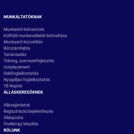
MUNKÁLTATÓKNAK
Munkaerő-kölcsönzés
Külföldi munkavállalók biztosítása
Munkaerő-közvetítés
Bérszámfejtés
Tanácsadás
Tréning, szervezetfejlesztés
Outplacement
Diákfoglalkoztatás
Nyugdíjas foglalkoztatás
TB Naptár
ÁLLÁSKERESŐKNEK
Állásajánlatok
Regisztráció/bejelentkezés
Állásposta
Önéletrajz készítés
RÓLUNK