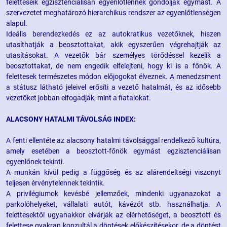
feletteseik egzisztenciálisan egyenlőtlennek gondolják egymást. A
szervezetet meghatározó hierarchikus rendszer az egyenlőtlenségen
alapul.
Ideális berendezkedés ez az autokratikus vezetőknek, hiszen
utasíthatják a beosztottakat, akik egyszerűen végrehajtják az
utasításokat. A vezetők bár személyes törődéssel kezelik a
beosztottakat, de nem engedik elfelejteni, hogy ki is a főnök. A
felettesek természetes módon előjogokat élveznek. A menedzsment
a státusz látható jeleivel erősíti a vezető hatalmát, és az idősebb
vezetőket jobban elfogadják, mint a fiatalokat.
ALACSONY HATALMI TÁVOLSÁG INDEX:
A fenti ellentéte az alacsony hatalmi távolsággal rendelkező kultúra,
amely esetében a beosztott-főnök egymást egzisztenciálisan
egyenlőnek tekinti.
A munkán kívül pedig a függőség és az alárendeltségi viszonyt
teljesen érvénytelennek tekintik.
A privilégiumok kevésbé jellemzőek, mindenki ugyanazokat a
parkolóhelyeket, vállalati autót, kávézót stb. használhatja. A
felettesektől ugyanakkor elvárják az elérhetőséget, a beosztott és
felettese gyakran konzultál a döntések előkészítésekor, de a döntést