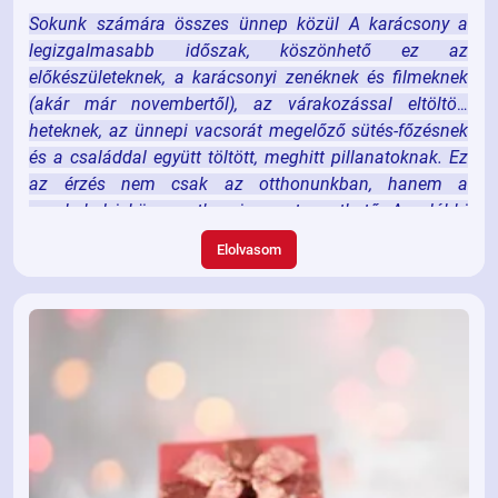
Sokunk számára összes ünnep közül A karácsony a
legizgalmasabb időszak, köszönhető ez az
előkészületeknek, a karácsonyi zenéknek és filmeknek
(akár már novembertől), az várakozással eltöltött
heteknek, az ünnepi vacsorát megelőző sütés-főzésnek
és a családdal együtt töltött, meghitt pillanatoknak. Ez
az érzés nem csak az otthonunkban, hanem a
munkahelyi környezetben is megteremthető. Az alábbi
ötletekkel könnyedén elhozhatjuk a karácsony varázsát
Elolvasom
az irodába is.