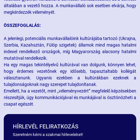
általában a vezető hozza. A munkavállaló sok esetben elvárja, hogy
megkérdezzék véleményét.
ÖSSZEFOGLALÁS:
A jelenlegi, potenciális munkavállalóink kultúrájába tartozó (Ukrajna,
Szerbia, Kazahsztán, Fülöp szigetek) államok mind magas hatalmi
indexel rendelkező országok, míg Magyarország alacsony hatalmi
mutatóval rendelkezik.
Ha egy magas tekintélyelvű kultúrával van dolgunk, könnyen lehet,
hogy érdemes vezetőnek egy idősebb, tapasztaltabb kollégát
választanunk. Ugyanis ezekben a kultúrákban ezeknek a
tulajdonságoknak nagy szerepet tulajdonítanak.
Emellett, ha a vezetőt, mint „véleményvezért” megfelelő képzésekben
részesítjük, úgy kommunikációjával és munkájával is ösztönözheti a
csapat egészét.
HÍRLEVÉL FELIRATKOZÁS
Szeretném kérni a szakmai hírleveleket!