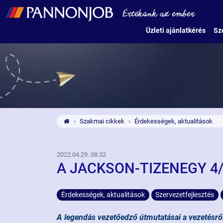
Üzleti ajánlatkérés
Sz
Szakmai cikkek
Érdekességek, aktualitások
2022.04.29. 08:32
A JACKSON-TIZENEGY 4
Érdekességek, aktualitások
Szervezetfejlesztés
A legendás vezetőedző útmutatásai a vezetésrő