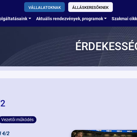
VÁLLALATOKNAK
ÁLLÁSKERESŐKNEK
olgáltatásaink
Aktuális rendezvények, programok
Szakmai cik
ÉRDEKESSÉ
/2
Vezetői működés
l 4/2