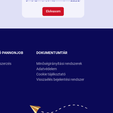
foglalkoztatásában is. 2018-
ban az ukrán állampolgárságú
Elolvasom
munkavállalók nagyszámú
foglalkoztatásával indult a
külföldi kollegák hazai
foglalkoztatása.
Ó PANNONJOB
DOKUMENTUMTÁR
szerzés
Minőségirányítási rendszerek
Adatvédelem
Cookie tájékoztató
Visszaélés bejelentési rendszer