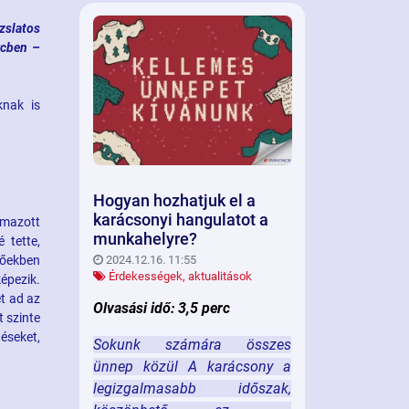
zslatos
rcben –
knak is
Hogyan hozhatjuk el a
karácsonyi hangulatot a
lmazott
munkahelyre?
 tette,
zőekben
2024.12.16. 11:55
Érdekességek, aktualitások
képezik.
et ad az
Olvasási idő: 3,5 perc
t szinte
téseket,
Sokunk számára összes
ünnep közül A karácsony a
legizgalmasabb időszak,