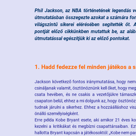
Phil Jackson, az NBA történetének legendás v
útmutatásban összegezte azokat a számára fon
világszintű sikerei elérésében segítették őt.
pontját előző cikkünkben mutattuk be, az alá
útmutatással egészítjük ki az előző pontokat.
1. Hadd fedezze fel minden játékos a s
Jackson következő fontos iránymutatása, hogy nem 
csináljanak valamit, ösztönöznünk kell őket, hogy me
csata hevében, és ne csakis a vezetőjükre támaszk
csapaton belül, ehhez a mi dolgunk az, hogy ösztönözz
tudnak járulni a sikerhez. Ehhez a hozzáálláshoz vi
önálló személyiségként.
Erre példa Kobe Bryant esete, aki amikor 21 éves 
kezelni a kritikákat és megbízni csapattársaiban. E
hallotta Bryant kapcsán a játékosoktól: „Kobe nem pas