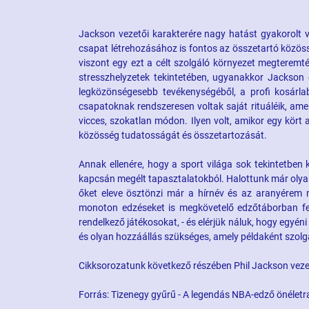
Jackson vezetői karakterére nagy hatást gyakorolt 
csapat létrehozásához is fontos az összetartó közöss
viszont egy ezt a célt szolgáló környezet megteremté
stresszhelyzetek tekintetében, ugyanakkor Jackson 
legközönségesebb tevékenységéből, a profi kosárlab
csapatoknak rendszeresen voltak saját rituáléik, ame
vicces, szokatlan módon. Ilyen volt, amikor egy kört 
közösség tudatosságát és összetartozását.
Annak ellenére, hogy a sport világa sok tekintetben k
kapcsán megélt tapasztalatokból. Halottunk már olyan
őket eleve ösztönzi már a hírnév és az aranyérem
monoton edzéseket is megkövetelő edzőtáborban fe
rendelkező játékosokat, - és elérjük náluk, hogy egyén
és olyan hozzáállás szükséges, amely példaként szolgá
Cikksorozatunk következő részében Phil Jackson veze
Forrás: Tizenegy gyűrű - A legendás NBA-edző önéletr