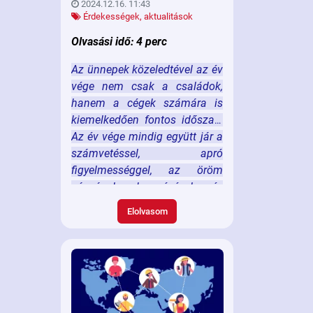
2024.12.16. 11:43
Érdekességek, aktualitások
Olvasási idő: 4 perc
Az ünnepek közeledtével az év
vége nem csak a családok,
hanem a cégek számára is
kiemelkedően fontos időszak.
Az év vége mindig együtt jár a
számvetéssel, apró
figyelmességgel, az öröm
vágyával, keresésével és
okozásának kívánalmával,
Elolvasom
megköszönve ezzel az egész
éves közös erőfeszítéseket,
legyen szó akár a
munkavállalókról, akár az
üzleti partnerekről.