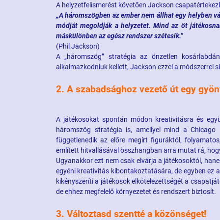
A helyzetfelismerést követően Jackson csapatértekez
„A háromszögben az ember nem állhat egy helyben vár
módját megoldják a helyzetet. Mind az öt játékosna
máskülönben az egész rendszer szétesik.”
(Phil Jackson)
A „háromszög” stratégia az önzetlen kosárlabdá
alkalmazkodniuk kellett, Jackson ezzel a módszerrel si
2. A szabadsághoz vezető út egy gyön
A játékosokat spontán módon kreativitásra és egy
háromszög stratégia is, amellyel mind a Chicago 
függetlenedik az előre megírt figuráktól, folyamat
említett hitvallásával összhangban arra mutat rá, hog
Ugyanakkor ezt nem csak elvárja a játékosoktól, hane
egyéni kreativitás kibontakoztatására, de egyben ez a r
kikényszeríti a játékosok elkötelezettségét a csapatjá
de ehhez megfelelő környezetet és rendszert biztosít.
3. Változtasd szentté a közönséget!