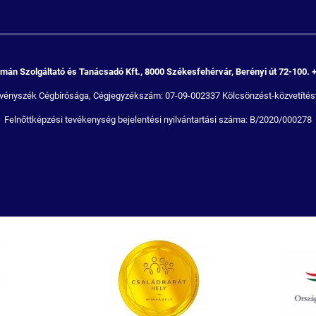
án Szolgáltató és Tanácsadó Kft., 8000 Székesfehérvár, Berényi út 72-100. 
Törvényszék Cégbírósága, Cégjegyzékszám: 07-09-002337 Kölcsönzést-közvetítést
Felnőttképzési tevékenység bejelentési nyilvántartási száma: B/2020/000278