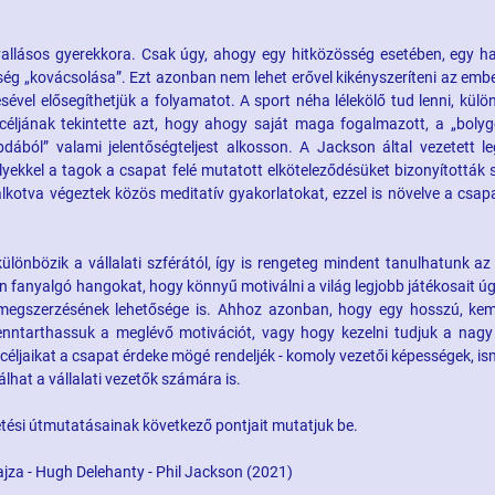
vallásos gyerekkora. Csak úgy, ahogy egy hitközösség esetében, egy h
ég „kovácsolása”. Ezt azonban nem lehet erővel kikényszeríteni az embe
sével elősegíthetjük a folyamatot. A sport néha lélekölő tud lenni, kül
céljának tekintette azt, hogy ahogy saját maga fogalmazott, a „bolyg
dából” valami jelentőségteljest alkosson. A Jackson által vezetett l
lyekkel a tagok a csapat felé mutatott elköteleződésüket bizonyították 
alkotva végeztek közös meditatív gyakorlatokat, ezzel is növelve a csap
ülönbözik a vállalati szférától, így is rengeteg mindent tanulhatunk az
 fanyalgó hangokat, hogy könnyű motiválni a világ legjobb játékosait úg
 megszerzésének lehetősége is. Ahhoz azonban, hogy egy hosszú, ke
nntarthassuk a meglévő motivációt, vagy hogy kezelni tudjuk a nagy
i céljaikat a csapat érdeke mögé rendeljék - komoly vezetői képességek, i
lhat a vállalati vezetők számára is.
tési útmutatásainak következő pontjait mutatjuk be.
ajza - Hugh Delehanty - Phil Jackson (2021)