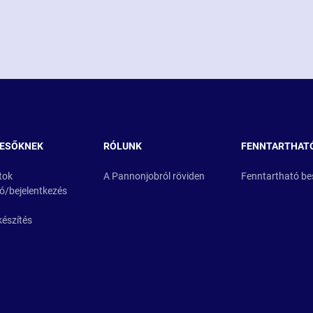
RESŐKNEK
RÓLUNK
FENNTARTHAT
tok
A Pannonjobról röviden
Fenntartható be
ió/bejelentkezés
készítés