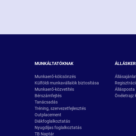
MUNKÁLTATÓKNAK
ÁLLÁSKE
Munkaerő-kölcsönzés
Állásajánla
Külföldi munkavállalók biztosítása
Regisztrác
Munkaerő-közvetítés
Állásposta
Bérszámfejtés
Önéletrajz 
Tanácsadás
Tréning, szervezetfejlesztés
Outplacement
Diákfoglalkoztatás
Nyugdíjas foglalkoztatás
TB Naptár