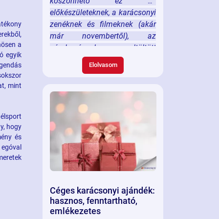
köszönhető ez az
előkészületeknek, a karácsonyi
zenéknek és filmeknek (akár
atékony
rekből,
már novembertől), az
önösen a
várakozással eltöltött
ó egyik
heteknek, az ünnepi vacsorát
egendás
Elolvasom
megelőző sütés-főzésnek és a
sokszor
családdal együtt töltött,
at, mint
meghitt pillanatoknak. Ez az
érzés nem csak az
 élsport
otthonunkban, hanem a
y, hogy
munkahelyi környezetben is
mény és
megteremthető. Az alábbi
 egóval
ötletekkel könnyedén
smeretek
elhozhatjuk a karácsony
varázsát az irodába is.
Céges karácsonyi ajándék:
hasznos, fenntartható,
emlékezetes