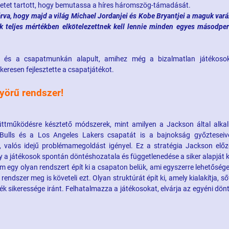
letet tartott, hogy bemutassa a híres háromszög-támadását.
va, hogy majd a világ Michael Jordanjei és Kobe Bryantjei a maguk vará
k teljes mértékben elkötelezettnek kell lennie minden egyes másodpe
n és a csapatmunkán alapult, amihez még a bizalmatlan játékoso
keresen fejlesztette a csapatjátékot.
yörű rendszer!
üttműködésre késztető módszerek, mint amilyen a Jackson által alka
Bulls és a Los Angeles Lakers csapatát is a bajnokság győzteseivé
os, valós idejű problémamegoldást igényel. Ez a stratégia Jackson elő
y a játékosok spontán döntéshozatala és függetlenedése a siker alapját 
m egy olyan rendszert épít ki a csapaton belük, ami egyszerre lehetőség
endszer meg is követeli ezt. Olyan struktúrát épít ki, amely kialakítja, ső
ték sikeressége iránt. Felhatalmazza a játékosokat, elvárja az egyéni dön