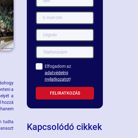
Elfogadom az
adatvédelmi
nyilatkozatot
!
máshogy
nteni a
FELIRATKOZÁS
elyét a
el hozzá
, hanem
n tudta
Kapcsolódó cikkek
panaszt