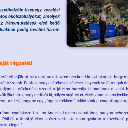
ezetőedzője tizenegy vezetési
tos ökölszabályokat, amelyek
 Az iránymutatások első kettő
bbiakban pedig további három
aját végzetét!
erőltethetjük rá az akaratunkat az emberekre. Ha azt akarjuk, hogy 
gváltozzanak. Fontos, hogy a játékosok képesek legyenek saját maguk dö
odjanak. Vélekedése szerint a játékos harcolja ki magának a saját h
ük őket arra, hogy derítsék ki, milyen sajátos értékeik vannak, amelyekk
szont az kell, hogy ne egy „fogaskerékként” tekintsünk a csapattagokra
korában csatlakozott a Los Angeles Lakers csapatához, nagyon neheze
zt Phil és a többi játékos is észrevette. Jackson gyakran a következő 
szol eleget.”