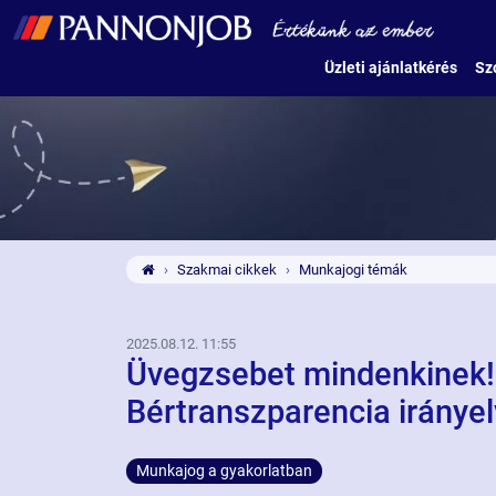
Üzleti ajánlatkérés
Sz
Szakmai cikkek
Munkajogi témák
2025.08.12. 11:55
Üvegzsebet mindenkinek!
Bértranszparencia iránye
Munkajog a gyakorlatban