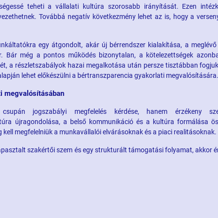
égessé teheti a vállalati kultúra szorosabb irányítását. Ezen intéz
z vezethetnek. Továbbá negatív következmény lehet az is, hogy a versen
káltatókra egy átgondolt, akár új bérrendszer kialakítása, a meglévő
ár. Bár még a pontos működés bizonytalan, a kötelezettségek azon
ét, a részletszabályok hazai megalkotása után persze tisztábban fogjuk 
alapján lehet előkészülni a bértranszparencia gyakorlati megvalósítására
ti megvalósításában
csupán jogszabályi megfelelés kérdése, hanem érzékeny szer
ktúra újragondolása, a belső kommunikáció és a kultúra formálása ös
kell megfelelniük a munkavállalói elvárásoknak és a piaci realitásoknak.
 tapasztalt szakértői szem és egy strukturált támogatási folyamat, akkor