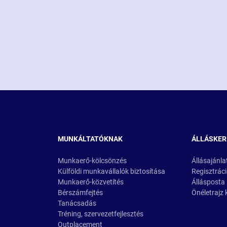
MUNKÁLTATÓKNAK
ÁLLÁSKE
Munkaerő-kölcsönzés
Állásajánla
Külföldi munkavállalók biztosítása
Regisztrác
Munkaerő-közvetítés
Állásposta
Bérszámfejtés
Önéletrajz 
Tanácsadás
Tréning, szervezetfejlesztés
Outplacement