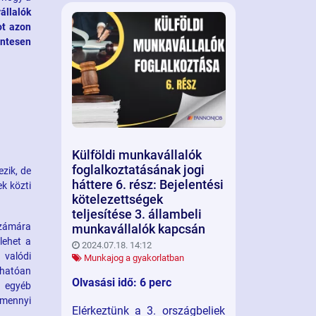
állalók
ot azon
entesen
Külföldi munkavállalók
foglalkoztatásának jogi
zik, de
háttere 6. rész: Bejelentési
k közti
kötelezettségek
teljesítése 3. állambeli
számára
munkavállalók kapcsán
lehet a
2024.07.18. 14:12
 valódi
Munkajog a gyakorlatban
rhatóan
Olvasási idő: 6 perc
y egyéb
amennyi
Elérkeztünk a 3. országbeliek