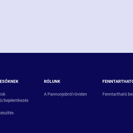
RESŐKNEK
RÓLUNK
FENNTARTHAT
tok
A Pannonjobról röviden
Fenntartható be
ió/bejelentkezés
készítés