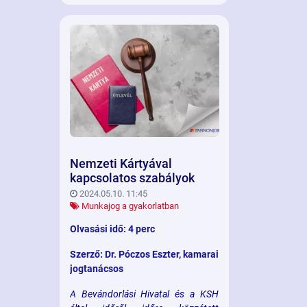
menetét vizsgáljuk.
Nemzeti Kártyával
kapcsolatos szabályok
2024.05.10. 11:45
Munkajog a gyakorlatban
Olvasási idő: 4 perc
Szerző: Dr. Póczos Eszter, kamarai
jogtanácsos
A Bevándorlási Hivatal és a KSH