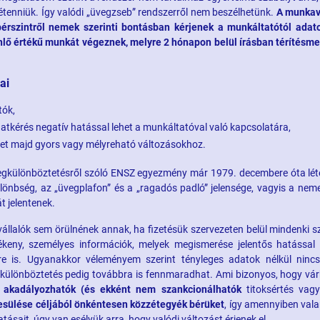
étenniük. Így valódi „üvegzseb” rendszerről nem beszélhetünk.
A munkav
bérszintről nemek szerinti bontásban kérjenek a munkáltatótól adat
nlő értékű munkát végeznek, melyre 2 hónapon belül írásban térítésm
ai
tók,
atkérés negatív hatással lehet a munkáltatóval való kapcsolatára,
t majd gyors vagy mélyreható változásokhoz.
megkülönböztetésről szóló ENSZ egyezmény már 1979. decembere óta léte
lönbség, az „üvegplafon” és a „ragadós padló” jelensége, vagyis a neme
t jelentenek.
állalók sem örülnének annak, ha fizetésük szervezeten belül mindenki 
keny, személyes információk, melyek megismerése jelentős hatással 
e is. Ugyanakkor véleményem szerint tényleges adatok nélkül nincs
egkülönböztetés pedig továbbra is fennmaradhat. Ami bizonyos, hogy vá
akadályozhatók (és ekként nem szankcionálhatók
titoksértés vag
sülése céljából önkéntesen közzétegyék bérüket
, így amennyiben val
ásait, úgy van esélyük arra, hogy valódi változást érjenek el.