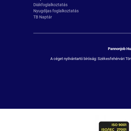
Diákfoglalkoztatás
Nyugdíjas foglalkoztatás
TB Naptár
Pannonjob Hum
A céget nyilvántartó bíróság: Székesfehérvári 