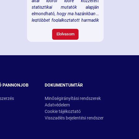
által időről időre közzétett
statisztikai mutatók alapján
elmondható, hogy ma hazánkban a
legtöbbet foglalkoztatott harmadik
országbeli nemzet az ukrán.
Jelenleg (apropója okán sajnos) élő
Elolvasom
szabályok alapján amennyiben az
ukrán állampolgárnak menedékes
státusza van, akkor bármely
szakmában szabadon
foglalkoztatók pusztán a
menedékes kártya bemutatása és
foglalkoztató általi másolása
Ó PANNONJOB
DOKUMENTUMTÁR
mellett.
szerzés
Minőségirányítási rendszerek
Adatvédelem
Cookie tájékoztató
Visszaélés bejelentési rendszer