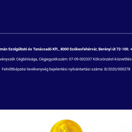
án Szolgáltató és Tanácsadó Kft., 8000 Székesfehérvár, Berényi út 72-100. 
Törvényszék Cégbírósága, Cégjegyzékszám: 07-09-002337 Kölcsönzést-közvetítést
Felnőttképzési tevékenység bejelentési nyilvántartási száma: B/2020/000278