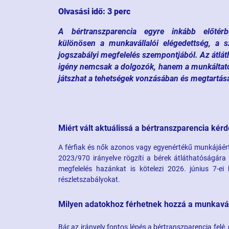
Olvasási idő: 3 perc
A bértranszparencia egyre inkább előtér
különösen a munkavállalói elégedettség, a s
jogszabályi megfelelés szempontjából. Az átláth
igény nemcsak a dolgozók, hanem a munkáltató
játszhat a tehetségek vonzásában és megtartás
Miért vált aktuálissá a bértranszparencia kér
A férfiak és nők azonos vagy egyenértékű munkájáért
2023/970 irányelve rögzíti a bérek átláthatóságára 
megfelelés hazánkat is kötelezi 2026. június 7-e
részletszabályokat.
Milyen adatokhoz férhetnek hozzá a munkavá
Bár az irányelv fontos lépés a bértranszparencia fel