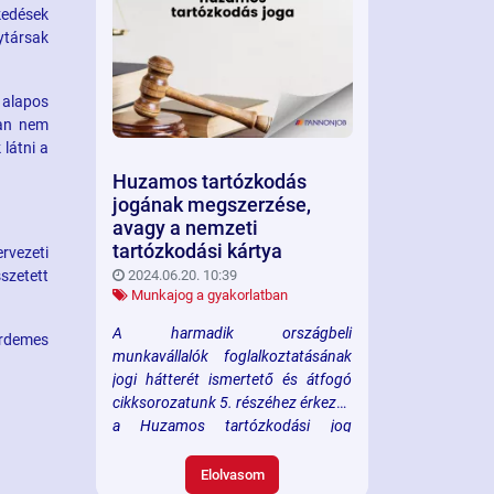
a jogszabályi környezet
kedések
folyamatos fejlődése nyomán.
ytársak
Írásunkban tárgyaljuk azokat
a lépéseket és
 alapos
dokumentációkat, amelyek
ban nem
elengedhetetlenek a szabályos
látni a
munkaügyi kapcsolatok
.
Huzamos tartózkodás
fenntartásához, és
jogának megszerzése,
megvilágítjuk azokat a gyakori
avagy a nemzeti
buktatókat is, amelyekre
tartózkodási kártya
vezeti
minden munkaadónak fel kell
szetett
2024.06.20. 10:39
Munkajog a gyakorlatban
készülnie.
A harmadik országbeli
 érdemes
munkavállalók foglalkoztatásának
jogi hátterét ismertető és átfogó
cikksorozatunk 5. részéhez érkezve
a Huzamos tartózkodási jog
megszerzésének előnyeit,
hátrányait és annak részletes
Elolvasom