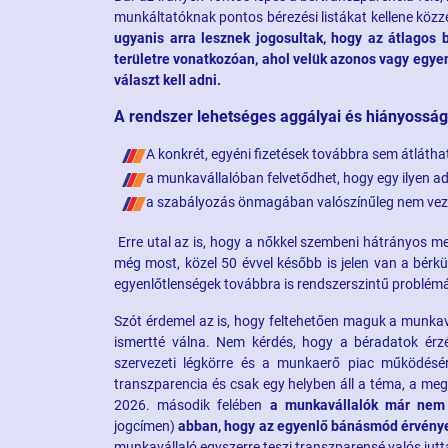
munkáltatóknak pontos bérezési listákat kellene közz
ugyanis arra lesznek jogosultak, hogy az átlagos 
területre vonatkozóan, ahol velük azonos vagy egye
választ kell adni.
A rendszer lehetséges aggályai és hiányosság
A konkrét, egyéni fizetések továbbra sem átlátha
a munkavállalóban felvetődhet, hogy egy ilyen ad
a szabályozás önmagában valószínűleg nem veze
Erre utal az is, hogy a nőkkel szembeni hátrányos 
még most, közel 50 évvel később is jelen van a bérkü
egyenlőtlenségek továbbra is rendszerszintű problémá
Szót érdemel az is, hogy feltehetően maguk a munkav
ismertté válna. Nem kérdés, hogy a béradatok érzé
szervezeti légkörre és a munkaerő piac működésér
transzparencia és csak egy helyben áll a téma, a m
2026. második felében
a munkavállalók már nem 
jogcímen)
abban, hogy az egyenlő bánásmód érvénye
munkavállaló egyszerre teszi transzparensé valós juttat