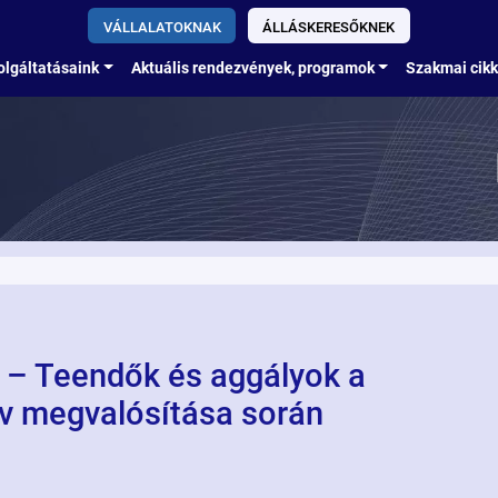
VÁLLALATOKNAK
ÁLLÁSKERESŐKNEK
olgáltatásaink
Aktuális rendezvények, programok
Szakmai cik
 – Teendők és aggályok a
lv megvalósítása során