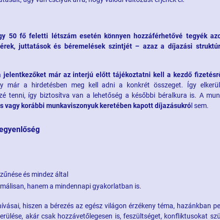
gy 50 fő feletti létszám esetén könnyen hozzáférhetővé tegyék az
rek, juttatások és béremelések szintjét – azaz a díjazási struktú
jelentkezőket már az interjú előtt tájékoztatni kell a kezdő fizetésr
gy már a hirdetésben meg kell adni a konkrét összeget. Így elkerü
zé tenni, így biztosítva van a lehetőség a későbbi béralkura is. A mun
is vagy korábbi munkaviszonyuk keretében kapott díjazásukró
l sem.
yegyenlőség
zűnése és mindez által
málisan, hanem a mindennapi gyakorlatban is.
hívásai, hiszen a bérezés az egész világon érzékeny téma, hazánkban pe
rülése, akár csak hozzávetőlegesen is, feszültséget, konfliktusokat szü