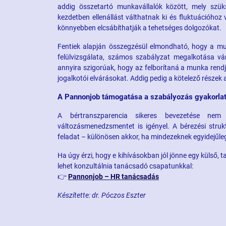
addig összetartó munkavállalók között, mely szüks
kezdetben ellenállást válthatnak ki és fluktuációho
könnyebben elcsábíthatják a tehetséges dolgozókat.
Fentiek alapján összegzésül elmondható, hogy a mun
felülvizsgálata, számos szabályzat megalkotása v
annyira szigorúak, hogy az felborítaná a munka rendj
jogalkotói elvárásokat. Addig pedig a kötelező részek 
A Pannonjob támogatása a szabályozás gyakorla
A bértranszparencia sikeres bevezetése nem 
változásmenedzsmentet is igényel. A bérezési stru
feladat – különösen akkor, ha mindezeknek egyidejűleg 
Ha úgy érzi, hogy e kihívásokban jól jönne egy külső,
lehet konzultálnia tanácsadó csapatunkkal:
👉
Pannonjob – HR tanácsadás
Készítette: dr. Póczos Eszter