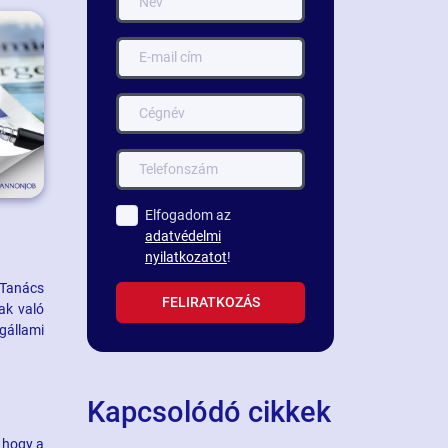
Elfogadom az
adatvédelmi
nyilatkozatot
!
 Tanács
FELIRATKOZÁS
ak való
gállami
Kapcsolódó cikkek
, hogy a