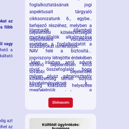
foglalkoztatásának jogi
aspektusait tárgyaló
cikksorozatunk 6., egyben
okat az
befejező részéhez, melyben a
ra főbb
Harmadik állambeli
bejelentési kötelezettségek
munkavállalók alkalmazása
teljesítésére vonatkozó
esetében a foglalkoztatót a
ől vagy
szabályokat ismertetjük.
lhető a
NAV felé a biztosítási
káltató
jogviszony létrejötte érdekében
Jelen írásban arról adunk
történő bejelentésen kívül
rövid összefoglalót, hogy
további bejelentési
milyen plusz adminisztratív
kötelezettség terheli súlyos
követelményeknek kell
bírság kilátásba helyezése
megfelelniük a
mellett mind a
foglalkoztatóknak, amikor
Kormányhivatal, mind az
Elolvasom
harmadik országbeli
Országos Idegenrendészeti
állampolgárokat alkalmaznak,
Főigazgatóság (továbbiakban:
és milyen változásokra
OIF) felé.
dig azt
számíthatnak ezen a területen
lhet az