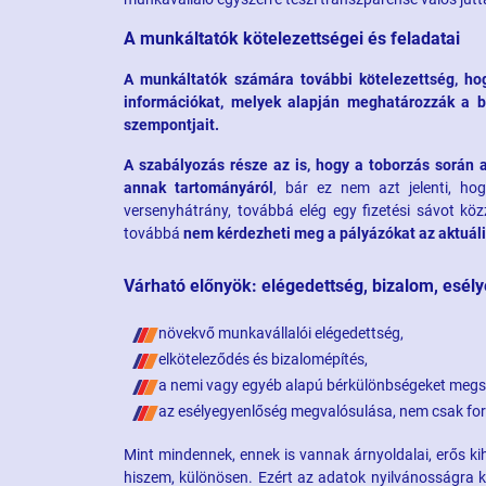
A munkáltatók kötelezettségei és feladatai
A munkáltatók számára további kötelezettség, ho
információkat, melyek alapján meghatározzák a bé
szempontjait.
A szabályozás része az is, hogy a toborzás során a 
annak tartományáról
, bár ez nem azt jelenti, ho
versenyhátrány, továbbá elég egy fizetési sávot köz
továbbá
nem kérdezheti meg a pályázókat az aktuál
Várható előnyök: elégedettség, bizalom, esél
növekvő munkavállalói elégedettség,
elköteleződés és bizalomépítés,
a nemi vagy egyéb alapú bérkülönbségeket megs
az esélyegyenlőség megvalósulása, nem csak for
Mint mindennek, ennek is vannak árnyoldalai, erős ki
hiszem, különösen. Ezért az adatok nyilvánosságra ke