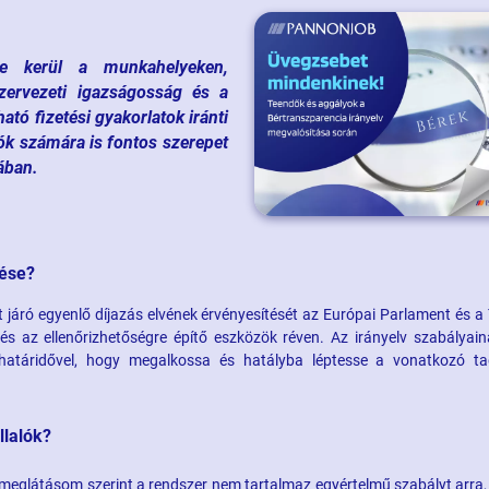
be kerül a munkahelyeken,
zervezeti igazságosság és a
ató fizetési gyakorlatok iránti
k számára is fontos szerepet
ában.
dése?
 járó egyenlő díjazás elvének érvényesítését az Európai Parlament és a
és az ellenőrizhetőségre építő eszközök réven. Az irányelv szabályain
i határidővel, hogy megalkossa és hatályba léptesse a vonatkozó ta
llalók?
é, meglátásom szerint a rendszer nem tartalmaz egyértelmű szabályt arra