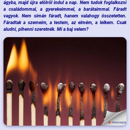
ágyba, majd újra elölről indul a nap. Nem tudok foglalkozni
a családommal, a gyerekeimmel, a barátaimmal. Fáradt
vagyok. Nem simán fáradt, hanem valahogy összetetten.
Fáradtak a szemeim, a testem, az elmém, a lelkem. Csak
aludni, pihenni szeretnék. Mi a baj velem?