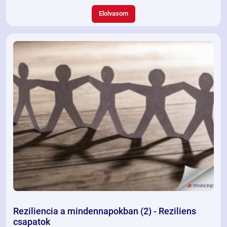
hanem a munkavállalók által megélt helyzeteket is kezelniük kell.
Bizonytalan gazdasági helyzet, esetleges újabb pandémia hullám
Elolvasom
lehetősége, fokozódó munkaerőhiány, csak néhány a vállalatokat
és a munkavállalókat érő szorongáskeltő hatások közül.
Szervezetfejlesztőként azt látjuk, hogy ennek a fokozott
nyomásnak a kezelésében szükséges segítséget nyújtanunk a
vezetőknek.
Reziliencia a mindennapokban (2) - Reziliens
csapatok