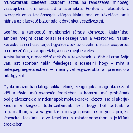
munkatársak jóllétéért „csupán” azzal, ha rendszeres, minőségi
visszajelzést, elismerést ad a számukra. Fontos a feladatok, a
szerepek és a felelősségek világos kialakítása és követése, amik
hiánya az alapvető biztonság igényünket veszélyezteti.
Segíthet a támogató munkahelyi társas környezet kialakítása,
amiben megint csak óriási felelőssége van a vezetőnek. Nálunk
kevésbé ismert és elterjedt gyakorlatok az érzelmi stressz csoportos
megbeszélése, a szupervízió, az esetmegbeszélés.
Amint látható, a megelőzésnek és a kezelésnek is több alternatívája
van, azt azonban talán felesleges is ecsetelni, hogy – mint a
betegségmegelőzésben – mennyivel egyszerűbb a prevencióra
odafigyelni.
Gyakran azonban kifogásokkal élünk, elengedjük a magunkra szánt
időt a rövid távú nyereség érdekében, a hosszú távú problémák
pedig elvesznek a mindennapok mókuskerekei között. Ha el akarjuk
kerülni a kiégést, tudatosítanunk kell, hogy hol tartunk a
folyamatban, rajta vagyunk-e a mozgólépcsőn, és milyen apró, kis
lépéseket teszünk illetve tehetünk a mindennapokban a jóllétünk
érdekében.