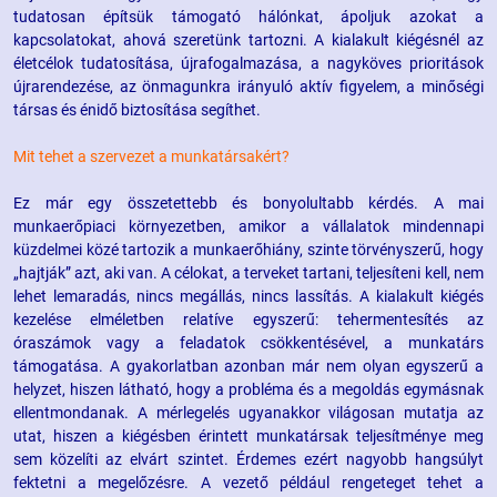
tudatosan építsük támogató hálónkat, ápoljuk azokat a
kapcsolatokat, ahová szeretünk tartozni. A kialakult kiégésnél az
életcélok tudatosítása, újrafogalmazása, a nagyköves prioritások
újrarendezése, az önmagunkra irányuló aktív figyelem, a minőségi
társas és énidő biztosítása segíthet.
Mit tehet a szervezet a munkatársakért?
Ez már egy összetettebb és bonyolultabb kérdés. A mai
munkaerőpiaci környezetben, amikor a vállalatok mindennapi
küzdelmei közé tartozik a munkaerőhiány, szinte törvényszerű, hogy
„hajtják” azt, aki van. A célokat, a terveket tartani, teljesíteni kell, nem
lehet lemaradás, nincs megállás, nincs lassítás. A kialakult kiégés
kezelése elméletben relatíve egyszerű: tehermentesítés az
óraszámok vagy a feladatok csökkentésével, a munkatárs
támogatása. A gyakorlatban azonban már nem olyan egyszerű a
helyzet, hiszen látható, hogy a probléma és a megoldás egymásnak
ellentmondanak. A mérlegelés ugyanakkor világosan mutatja az
utat, hiszen a kiégésben érintett munkatársak teljesítménye meg
sem közelíti az elvárt szintet. Érdemes ezért nagyobb hangsúlyt
fektetni a megelőzésre. A vezető például rengeteget tehet a