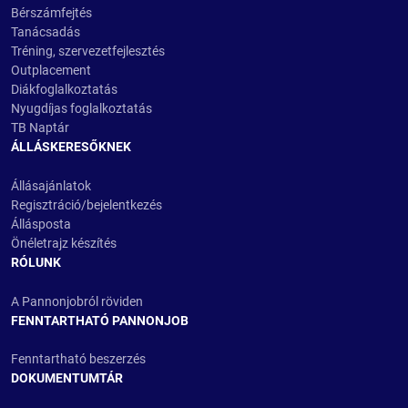
Bérszámfejtés
Tanácsadás
Tréning, szervezetfejlesztés
Outplacement
Diákfoglalkoztatás
Nyugdíjas foglalkoztatás
TB Naptár
ÁLLÁSKERESŐKNEK
Állásajánlatok
Regisztráció/bejelentkezés
Állásposta
Önéletrajz készítés
RÓLUNK
A Pannonjobról röviden
FENNTARTHATÓ PANNONJOB
Fenntartható beszerzés
DOKUMENTUMTÁR