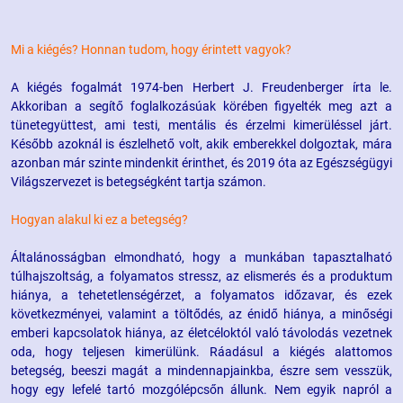
Mi a kiégés? Honnan tudom, hogy érintett vagyok?
A kiégés fogalmát 1974-ben Herbert J. Freudenberger írta le.
Akkoriban a segítő foglalkozásúak körében figyelték meg azt a
tünetegyüttest, ami testi, mentális és érzelmi kimerüléssel járt.
Később azoknál is észlelhető volt, akik emberekkel dolgoztak, mára
azonban már szinte mindenkit érinthet, és 2019 óta az Egészségügyi
Világszervezet is betegségként tartja számon.
Hogyan alakul ki ez a betegség?
Általánosságban elmondható, hogy a munkában tapasztalható
túlhajszoltság, a folyamatos stressz, az elismerés és a produktum
hiánya, a tehetetlenségérzet, a folyamatos időzavar, és ezek
következményei, valamint a töltődés, az énidő hiánya, a minőségi
emberi kapcsolatok hiánya, az életcéloktól való távolodás vezetnek
oda, hogy teljesen kimerülünk. Ráadásul a kiégés alattomos
betegség, beeszi magát a mindennapjainkba, észre sem vesszük,
hogy egy lefelé tartó mozgólépcsőn állunk. Nem egyik napról a