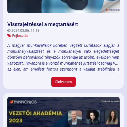
Visszajelzéssel a megtartásért
2024.03.06. 11:13
Fejlesztés
A magyar munkavállalók körében végzett kutatások alapján a
munkahelyválasztást és a munkahellyel való elégedettséget
döntően befolyásoló tényezők sorrendje az utóbbi években nem
változott. Továbbra is a vonzó munkabér és juttatási csomag van
az élen, ám emellett fontos szempont a vállalat stabilitása, a
munkahelyi légkör, a kollégákkal és a vezetővel való kapcsolat, a
munka-magénélet egyensúlyát szem előtt tartó vállalati kultúra,
Elolvasom
illetve a karrier és fejlődési lehetőségek.