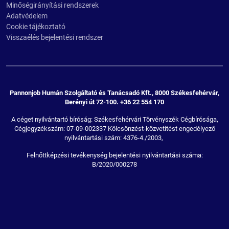
Minőségirányítási rendszerek
Adatvédelem
Cookie tájékoztató
Visszaélés bejelentési rendszer
Pannonjob Humán Szolgáltató és Tanácsadó Kft., 8000 Székesfehérvár,
Berényi út 72-100. +36 22 554 170
A céget nyilvántartó bíróság: Székesfehérvári Törvényszék Cégbírósága,
Cégjegyzékszám: 07-09-002337 Kölcsönzést-közvetítést engedélyező
nyilvántartási szám: 4376-4./2003,
Felnőttképzési tevékenység bejelentési nyilvántartási száma:
B/2020/000278