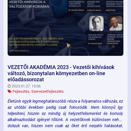
VEZETŐI AKADÉMIA 2023 - Vezetői kihívások
változó, bizonytalan környezetben on-line
előadássorozat
2023.01.27. 15:06
Fejlesztés
,
Szervezetfejlesztés
Életünk egyik legmeghatározóbb része a folyamatos változás, ez
az utóbbi években pedig csak fokozódik. Nem könnyű így
teljesíteni, hiszen ez mindig új helyzetfelismerést és komoly
alkalmazkodást igényel tőlünk. A vezetőknek különösen nehéz
dolguk van, hiszen nem csak az őket érő negatív hatásokat,