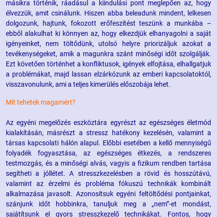
másikra történik, ráadásul a kiindulási pont meglepően az, hogy
élvezzük, amit csinálunk. Hiszen abba beleadunk mindent, lelkesen
dolgozunk, hajtunk, fokozott erőfeszítést teszünk a munkába –
ebből alakulhat ki könnyen az, hogy elkezdjük elhanyagolni a saját
igényeinket, nem töltődünk, utolsó helyre priorizáljuk azokat a
tevékenységeket, amik a magunkra szánt minőségi időt szolgálják.
Ezt követően történhet a konfliktusok, igények elfojtása, elhallgatjuk
a problémákat, majd lassan elzárkózunk az emberi kapcsolatoktól,
visszavonulunk, ami a teljes kimerülés előszobája lehet.
Mit tehetek magamért?
Az egyéni megelőzés eszköztára egyrészt az egészséges életmód
kialakításán, másrészt a stressz hatékony kezelésén, valamint a
társas kapcsolati hálón alapul. Előbbi esetében a kellő mennyiségű
folyadék fogyasztása, az egészséges étkezés, a rendszeres
testmozgás, és a minőségi alvás, vagyis a fizikum rendben tartása
segítheti a jóllétet. A stresszkezelésben a rövid és hosszútávú,
valamint az érzelmi és probléma fókuszú technikák kombinált
alkalmazása javasolt. Azonosítsuk egyéni feltöltődési pontjainkat,
szánjunk időt hobbinkra, tanuljuk meg a „nem”-et mondást,
sajátítsunk el gyors stresszkezelő technikákat. Fontos, hogy