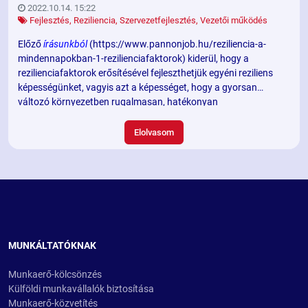
2022.10.14. 15:22
Fejlesztés
,
Reziliencia
,
Szervezetfejlesztés
,
Vezetői működés
Előző
írásunkból
(https://www.pannonjob.hu/reziliencia-a-
mindennapokban-1-rezilienciafaktorok) kiderül, hogy a
rezilienciafaktorok erősítésével fejleszthetjük egyéni reziliens
képességünket, vagyis azt a képességet, hogy a gyorsan
változó környezetben rugalmasan, hatékonyan
alkalmazkodjunk, megtartsuk belső stabilitásunkat, és mielőbb
tovább lendüljünk egy nehéz helyzeten. De hogyan lehet egy
Elolvasom
csapat reziliens?
MUNKÁLTATÓKNAK
Munkaerő-kölcsönzés
Külföldi munkavállalók biztosítása
Munkaerő-közvetítés