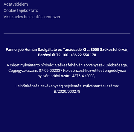
Adatvédelem
Cookie tájékoztató
Visszaélés bejelentési rendszer
Pannonjob Humán Szolgáltató és Tanácsadó Kft., 8000 Székesfehérvár,
Berényi út 72-100. +36 22 554 170
A céget nyilvántartó bíróság: Székesfehérvári Törvényszék Cégbírósága,
Cégjegyzékszám: 07-09-002337 Kölcsönzést-közvetítést engedélyező
nyilvántartási szám: 4376-4./2003,
Felnőttképzési tevékenység bejelentési nyilvántartási száma:
B/2020/000278