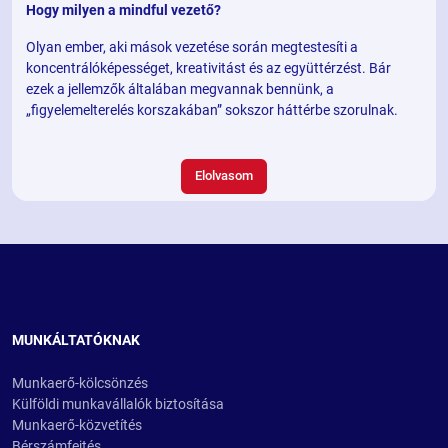
Hogy milyen a mindful vezető?
Olyan ember, aki mások vezetése során megtestesíti a
koncentrálóképességet, kreativitást és az együttérzést. Bár
ezek a jellemzők általában megvannak bennünk, a
„figyelemelterelés korszakában” sokszor háttérbe szorulnak.
Elolvasom
MUNKÁLTATÓKNAK
Munkaerő-kölcsönzés
Külföldi munkavállalók biztosítása
Munkaerő-közvetítés
Bérszámfejtés