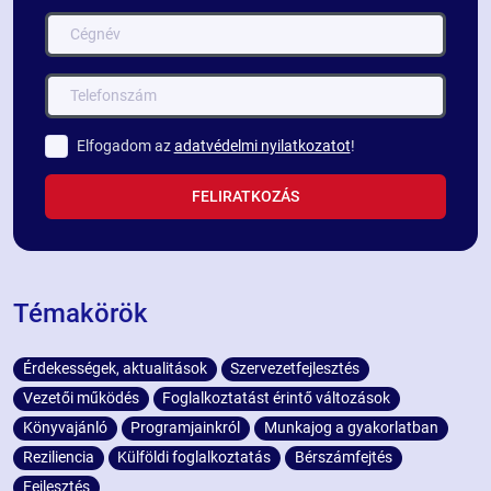
Elfogadom az
adatvédelmi nyilatkozatot
!
FELIRATKOZÁS
Témakörök
Érdekességek, aktualitások
Szervezetfejlesztés
Vezetői működés
Foglalkoztatást érintő változások
Könyvajánló
Programjainkról
Munkajog a gyakorlatban
Reziliencia
Külföldi foglalkoztatás
Bérszámfejtés
Fejlesztés