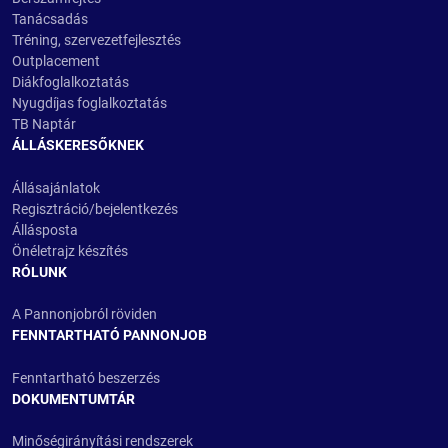
Tanácsadás
Tréning, szervezetfejlesztés
Outplacement
Diákfoglalkoztatás
Nyugdíjas foglalkoztatás
TB Naptár
ÁLLÁSKERESŐKNEK
Állásajánlatok
Regisztráció/bejelentkezés
Állásposta
Önéletrajz készítés
RÓLUNK
A Pannonjobról röviden
FENNTARTHATÓ PANNONJOB
Fenntartható beszerzés
DOKUMENTUMTÁR
Minőségirányítási rendszerek