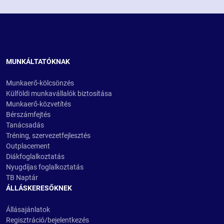
MUNKÁLTATÓKNAK
Munkaerő-kölcsönzés
Külföldi munkavállalók biztosítása
Munkaerő-közvetítés
Bérszámfejtés
Tanácsadás
Tréning, szervezetfejlesztés
Outplacement
Diákfoglalkoztatás
Nyugdíjas foglalkoztatás
TB Naptár
ÁLLÁSKERESŐKNEK
Állásajánlatok
Regisztráció/bejelentkezés