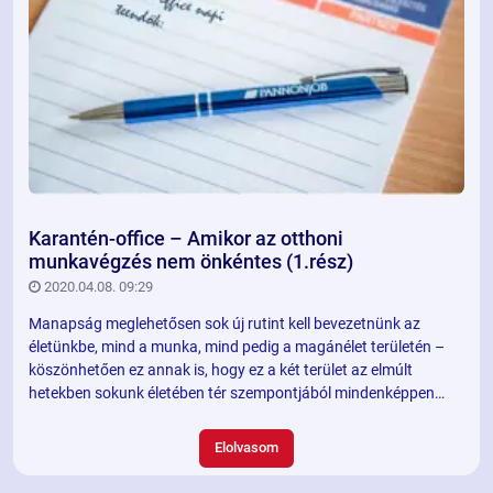
Karantén-office – Amikor az otthoni
munkavégzés nem önkéntes (1.rész)
2020.04.08. 09:29
Manapság meglehetősen sok új rutint kell bevezetnünk az
életünkbe, mind a munka, mind pedig a magánélet területén –
köszönhetően ez annak is, hogy ez a két terület az elmúlt
hetekben sokunk életében tér szempontjából mindenképpen
összeolvadt. Habár ez egy kényszerű változás, egyelőre
tartósnak látszik, ezért érdemes vizsgálnunk és kezelnünk a
Elolvasom
hatásait.