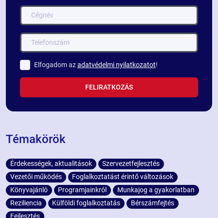
Elfogadom az
adatvédelmi nyilatkozatot
!
FELIRATKOZÁS
Témakörök
Érdekességek, aktualitások
Szervezetfejlesztés
Vezetői működés
Foglalkoztatást érintő változások
Könyvajánló
Programjainkról
Munkajog a gyakorlatban
Reziliencia
Külföldi foglalkoztatás
Bérszámfejtés
Fejlesztés