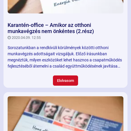
Karantén-office – Amikor az otthoni
munkavégzés nem önkéntes (2.rész)
2020.04.09. 12:55
Sorozatunkban a rendkívüli körülmények közötti otthoni
munkavégzés adottságait vizsgáljuk. Előző írásunkban
megnéztük, milyen eszközöket lehet hasznos a csapatműködés
fejlesztéséből átemelni a család együttműködésének javítása
érdekében. Most nézzük, mit tudunk kezdeni az elfolyó
energiákkal.
Elolvasom