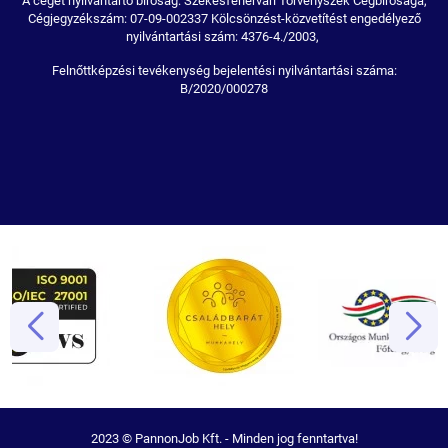
A céget nyilvántartó bíróság: Székesfehérvári Törvényszék Cégbírósága,
Cégjegyzékszám: 07-09-002337 Kölcsönzést-közvetítést engedélyező
nyilvántartási szám: 4376-4./2003,
Felnőttképzési tevékenység bejelentési nyilvántartási száma:
B/2020/000278
2023 © PannonJob Kft. - Minden jog fenntartva!