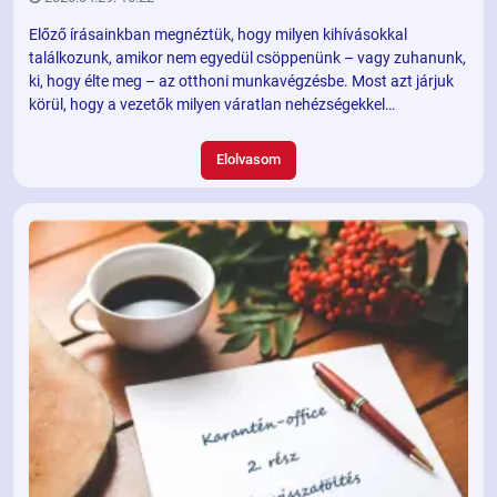
Előző írásainkban megnéztük, hogy milyen kihívásokkal
találkozunk, amikor nem egyedül csöppenünk – vagy zuhanunk,
ki, hogy élte meg – az otthoni munkavégzésbe. Most azt járjuk
körül, hogy a vezetők milyen váratlan nehézségekkel
szembesülnek, és mire javasolt odafigyelniük.
Elolvasom